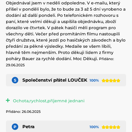
Objednával jsem v neděli odpoledne. V e-mailu, který
přišel v pondělí bylo, že to bude za 3 až 5 dní vyrobeno a
dodání až další pondeli. Po telefonickém rozhovoru s
paní, které velmi děkuji a uspíšila objednávku, zboží
dorazilo ve čtvrtek. V pátek hasiči měli program pro
všechny děti. Večer před promítáním filmu nastoupili
čtyři družstva, které jezdí po hasičských závodech a bylo
předání za pěkné výsledky. Medaile se všem líbili,
hlavně těm nejmenším. Proto děkuji lidem z firmy
poháry Bauer za rychlé dodání. Moc Děkuji.
Přidáno:
29.06.2025
Společenství přátel LOUČEK
S
100%
Ochota,rychlost,příjemné jednani
Přidáno: 26.06.2025
Petra
P
100%