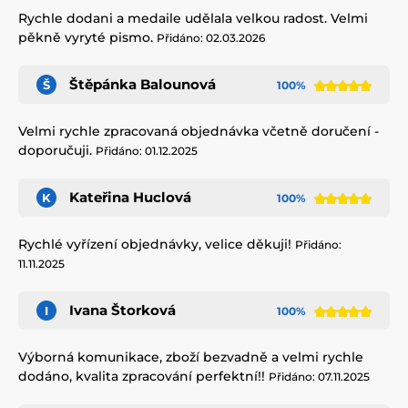
Rychle dodani a medaile udělala velkou radost. Velmi
pěkně vyryté pismo.
Přidáno: 02.03.2026
Štěpánka Balounová
Š
100%
Velmi rychle zpracovaná objednávka včetně doručení -
doporučuji.
Přidáno: 01.12.2025
Kateřina Huclová
K
100%
Rychlé vyřízení objednávky, velice děkuji!
Přidáno:
11.11.2025
Ivana Štorková
I
100%
Výborná komunikace, zboží bezvadně a velmi rychle
dodáno, kvalita zpracování perfektní!!
Přidáno: 07.11.2025