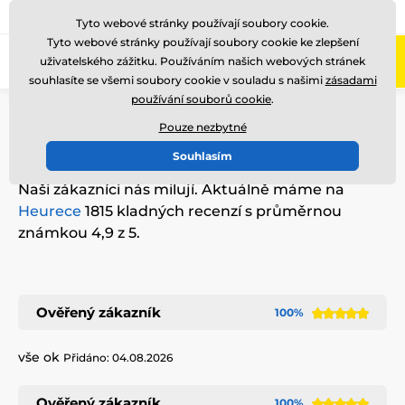
775 400 255
Zavolejte nám
(Po-Pá 8-17)
Tyto webové stránky používají soubory cookie.
Tyto webové stránky používají soubory cookie ke zlepšení
0
uživatelského zážitku. Používáním našich webových stránek
Menu
souhlasíte se všemi soubory cookie v souladu s našimi
zásadami
používání souborů cookie
.
Úvod
Pouze nezbytné
Recenze od zákazníků
Souhlasím
Naši zákazníci nás milují. Aktuálně máme na
Heurece
1815 kladných recenzí s průměrnou
známkou 4,9 z 5.
Ověřený zákazník
100%
vše ok
Přidáno: 04.08.2026
Ověřený zákazník
100%