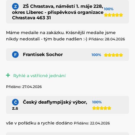
ZŠ Chrastava, náměstí 1. máje 228,
Z
100%
okres Liberec - příspěvková organizace
Chrastava 463 31
Máme medaile na zakázku. Krásnější medaile jsme
nikdy nedostali - tým bude nadšen :-)
Přidáno: 28.04.2026
Frantisek Sochor
F
100%
Ryhlé a vstřícné jednání
Přidáno: 27.04.2026
Český deaflympijský výbor,
Č
100%
z.s
vše v pořádku a rychle dodáno
Přidáno: 22.04.2026