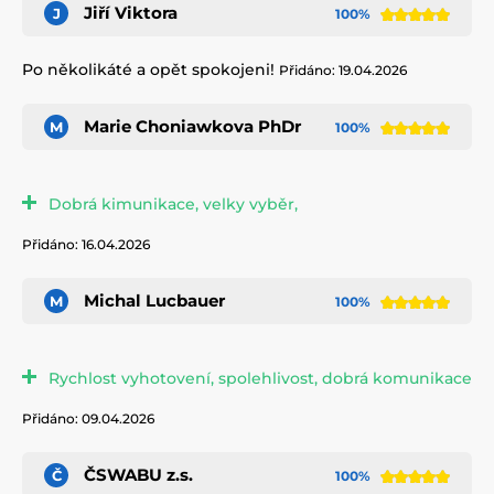
Jiří Viktora
J
100%
Po několikáté a opět spokojeni!
Přidáno: 19.04.2026
Marie Choniawkova PhDr
M
100%
Dobrá kimunikace, velky vyběr,
Přidáno: 16.04.2026
Michal Lucbauer
M
100%
Rychlost vyhotovení, spolehlivost, dobrá komunikace
Přidáno: 09.04.2026
ČSWABU z.s.
Č
100%