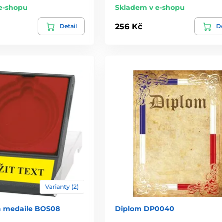
e-shopu
Skladem v e-shopu
256 Kč
Detail
De
Varianty (2)
a medaile BOS08
Diplom DP0040