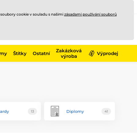
Registrace
Přihlásit se
CZK
 soubory cookie v souladu s našimi
zásadami používání souborů
0
Nakupte ještě za
10 000 Kč
0 Kč
a získejte
dopravu zdarma
Zakázková
émy
Štítky
Ostatní
Výprodej
výroba
ardy
Diplomy
13
41