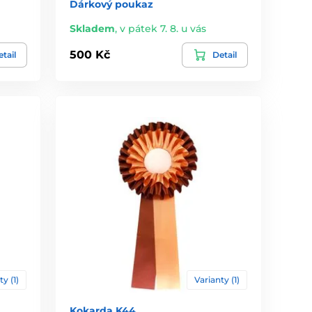
Dárkový poukaz
Skladem
,
v pátek 7. 8. u vás
500 Kč
tail
Detail
ty (1)
Varianty (1)
Kokarda K44