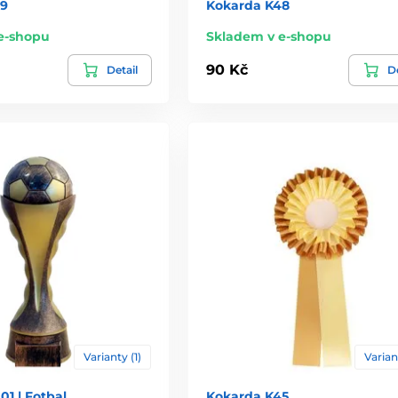
49
Kokarda K48
e-shopu
Skladem v e-shopu
90 Kč
Detail
De
Varianty (1)
Varian
01 | Fotbal
Kokarda K45