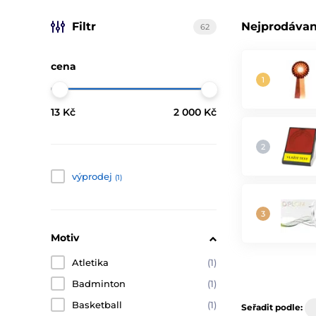
Filtr
Nejprodávan
62
cena
13 Kč
2 000 Kč
výprodej
(1)
Motiv
Atletika
(1)
Badminton
(1)
Basketball
(1)
Seřadit podle: