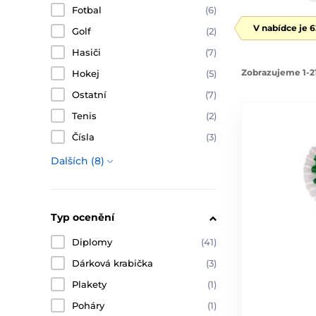
Fotbal
(6)
V nabídce je 
Golf
(2)
Hasiči
(7)
Zobrazujeme 1-21
Hokej
(5)
Ostatní
(7)
Tenis
(2)
Čísla
(3)
Dalších (8)
Typ ocenění
Diplomy
(41)
Dárková krabička
(3)
Plakety
(1)
Poháry
(1)