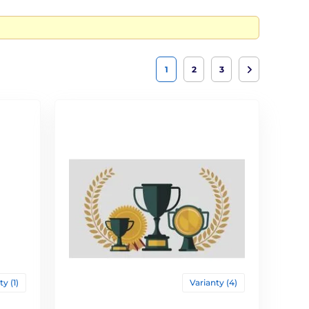
1
2
3
ty (1)
Varianty (4)