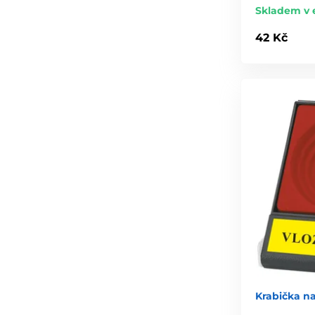
Skladem v 
42 Kč
Krabička n