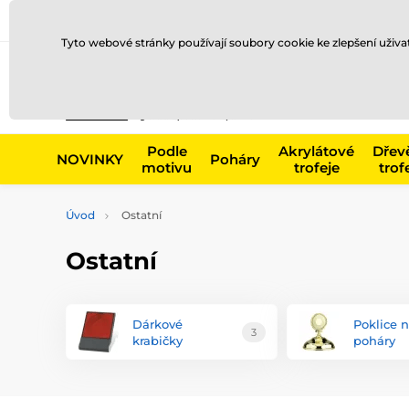
Doprava a platba
Prodejny
Kontakty
Blog
Tyto webové stránky používají soubory cookie ke zlepšení uživ
Např. produk
Podle
Akrylátové
Dřev
NOVINKY
Poháry
motivu
trofeje
trof
Úvod
Ostatní
Ostatní
Dárkové
Poklice 
3
krabičky
poháry