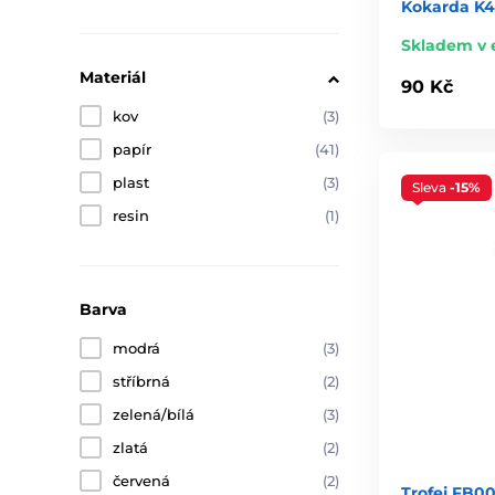
Kokarda K
Skladem v 
Materiál
90 Kč
kov
(3)
papír
(41)
plast
(3)
Sleva
-15%
resin
(1)
Barva
modrá
(3)
stříbrná
(2)
zelená/bílá
(3)
zlatá
(2)
červená
(2)
Trofej FB00