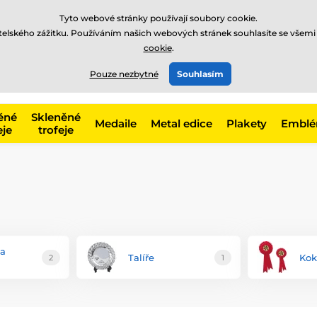
Tyto webové stránky používají soubory cookie.
atelského zážitku. Používáním našich webových stránek souhlasíte se všemi
cookie
.
775 400 255
offline
t, kategorie
Pouze nezbytné
Souhlasím
Zavolejte nám
(Po-Pá 8-17)
ěné
Skleněné
Medaile
Metal edice
Plakety
Embl
eje
trofeje
na
Talíře
Kok
2
1