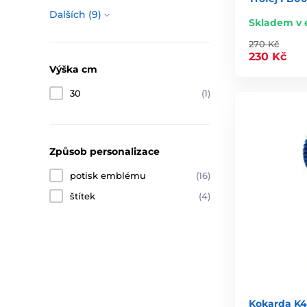
Dalších (9)
Skladem v 
270 Kč
230 Kč
Výška cm
30
(1)
Způsob personalizace
potisk emblému
(16)
štítek
(4)
Kokarda K4