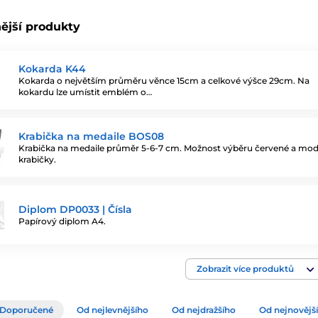
ější produkty
Kokarda K44
Kokarda o největším průměru věnce 15cm a celkové výšce 29cm. Na
kokardu lze umístit emblém o…
Krabička na medaile BOS08
Krabička na medaile průměr 5-6-7 cm. Možnost výběru červené a mo
krabičky.
Diplom DP0033 | Čísla
Papírový diplom A4.
Zobrazit více produktů
Doporučené
Od nejlevnějšího
Od nejdražšího
Od nejnovějš