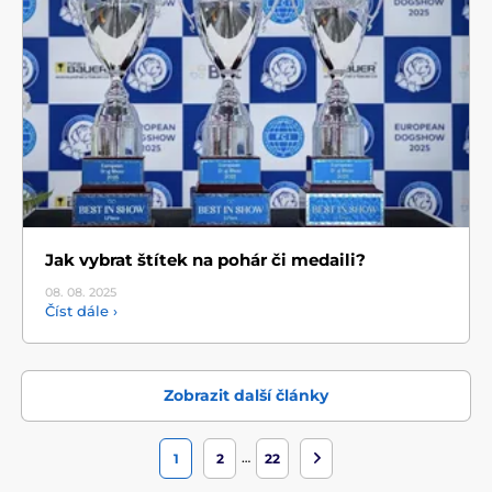
Jak vybrat štítek na pohár či medaili?
08. 08.
2025
Číst dále ›
Zobrazit další články
…
1
2
22