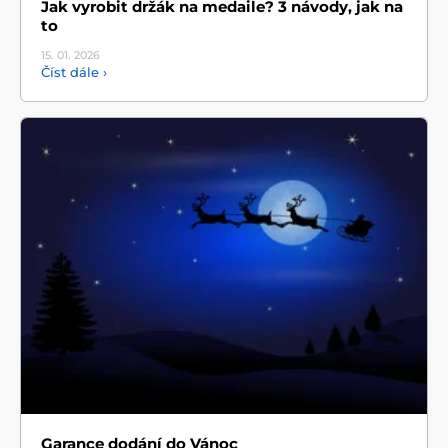
Jak vyrobit držák na medaile? 3 návody, jak na
to
15. 01.
2026
Číst dále ›
Garance dodání do Vánoc