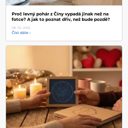
Proč levný pohár z Číny vypadá jinak než na
fotce? A jak to poznat dřív, než bude pozdě?
08. 02.
2026
Číst dále ›