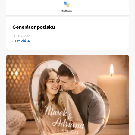
Generátor potisků
20. 03.
2026
Číst dále ›