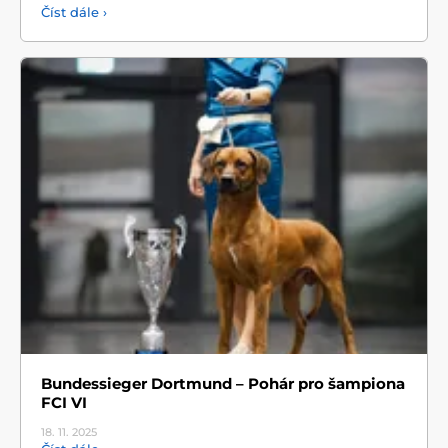
Číst dále ›
Bundessieger Dortmund – Pohár pro šampiona
FCI VI
18. 11.
2025