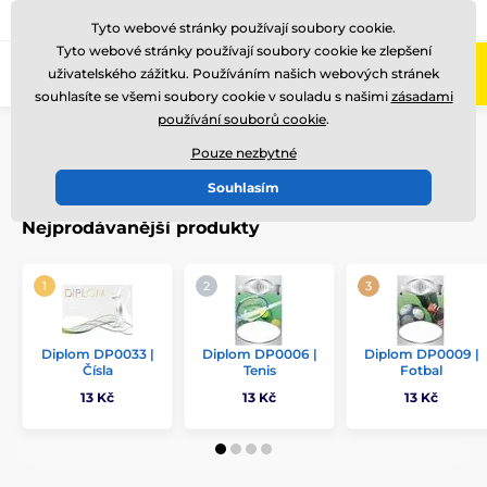
775 400 255
Zavolejte nám
(Po-Pá 8-17)
Tyto webové stránky používají soubory cookie.
Tyto webové stránky používají soubory cookie ke zlepšení
0
uživatelského zážitku. Používáním našich webových stránek
Menu
souhlasíte se všemi soubory cookie v souladu s našimi
zásadami
používání souborů cookie
.
Úvod
Ostatní
Diplomy
Pouze nezbytné
Diplomy Volejbal
Souhlasím
Nejprodávanější produkty
Diplom DP0033 |
Diplom DP0006 |
Diplom DP0009 |
Čísla
Tenis
Fotbal
13 Kč
13 Kč
13 Kč