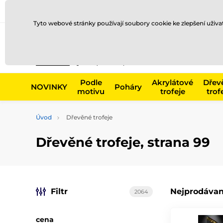
Doprava a platba
Prodejny
Kontakty
Blog
Tyto webové stránky používají soubory cookie ke zlepšení uživ
Např. produk
Podle
Akrylátové
Dřev
NOVINKY
Poháry
motivu
trofeje
trof
Úvod
Dřevěné trofeje
Dřevěné trofeje, strana 99
Filtr
Nejprodávan
2064
cena