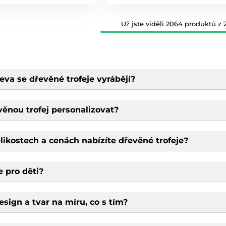
Už jste viděli 2064 produktů z 
eva se dřevěné trofeje vyrábějí?
věnou trofej personalizovat?
likostech a cenách nabízíte dřevěné trofeje?
e pro děti?
esign a tvar na míru, co s tím?