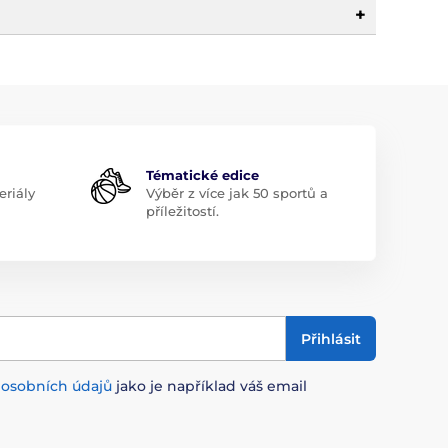
Tématické edice
riály
Výběr z více jak 50 sportů a
příležitostí.
Přihlásit
m
osobních údajů
jako je například váš email