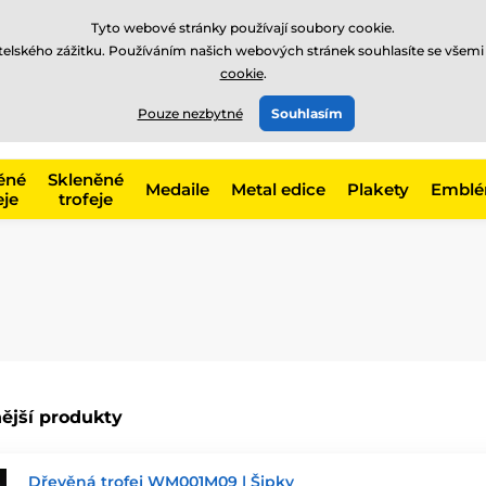
Tyto webové stránky používají soubory cookie.
atelského zážitku. Používáním našich webových stránek souhlasíte se všemi
cookie
.
775 400 255
online
t, kategorie
Pouze nezbytné
Souhlasím
Zavolejte nám
(Po-Pá 8-17)
ěné
Skleněné
Medaile
Metal edice
Plakety
Embl
eje
trofeje
ější produkty
Dřevěná trofej WM001M09 | Šipky