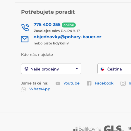
Potřebujete poradit
775 400 255
online
Zavolejte nám
Po-Pá 8-17
objednavky@pohary-bauer.cz
nebo pište
kdykoliv
Kde nás najdete
Naše prodejny
Čeština
Jsme také na:
Youtube
Facebook
I
WhatsApp