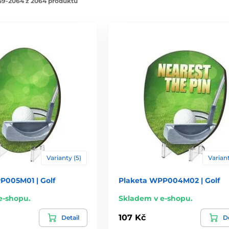
9-2064 z 2064 produktů
Varianty (5)
Variant
P005M01 | Golf
Plaketa WPP004M02 | Golf
e-shopu.
Skladem v e-shopu.
107 Kč
Detail
De