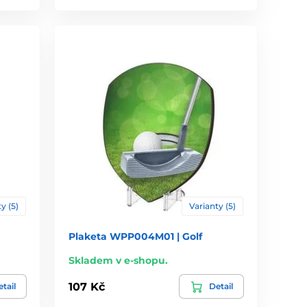
y (5)
Varianty (5)
Plaketa WPP004M01 | Golf
Skladem v e-shopu.
107 Kč
tail
Detail