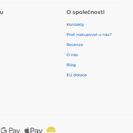
pu
O společnosti
Kontakty
Proč nakupovat u nás?
Recenze
O nás
í
Blog
EU dotace