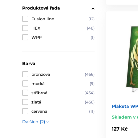
Produktová řada
Fusion line
(12)
HEX
(48)
WPP
(1)
Barva
bronzová
(456)
modrá
(9)
stříbrná
(454)
zlatá
(456)
Plaketa WP
červená
(11)
Skladem v 
Dalších (2)
127 Kč