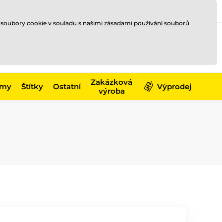
Registrace
Přihlásit se
CZK
 soubory cookie v souladu s našimi
zásadami používání souborů
0
Nakupte ještě za
10 000 Kč
0 Kč
a získejte
dopravu zdarma
Zakázková
émy
Štítky
Ostatní
Výprodej
výroba