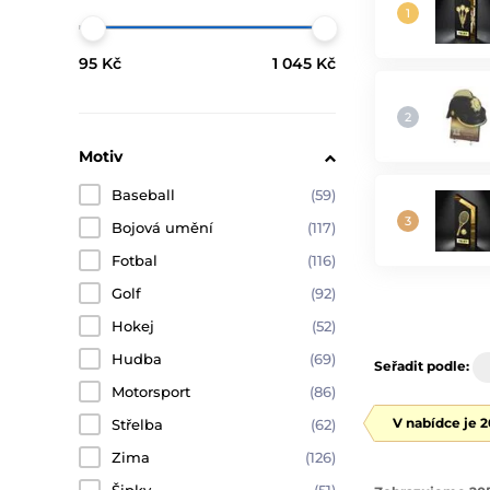
95 Kč
1 045 Kč
Motiv
Baseball
(59)
Bojová umění
(117)
Fotbal
(116)
Golf
(92)
Hokej
(52)
Hudba
(69)
Seřadit podle:
Motorsport
(86)
V nabídce je 
Střelba
(62)
Zima
(126)