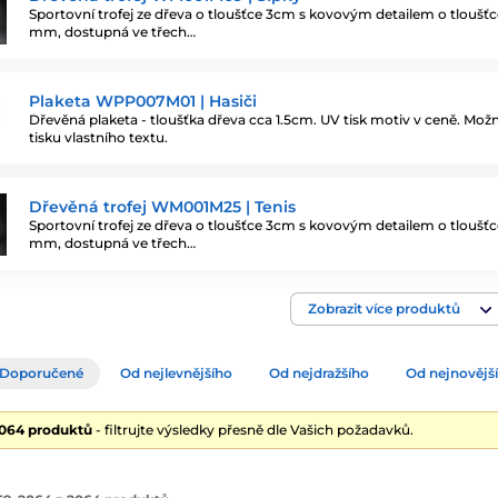
Sportovní trofej ze dřeva o tloušťce 3cm s kovovým detailem o tloušťc
mm, dostupná ve třech…
Plaketa WPP007M01 | Hasiči
Dřevěná plaketa - tloušťka dřeva cca 1.5cm. UV tisk motiv v ceně. Mož
tisku vlastního textu.
Dřevěná trofej WM001M25 | Tenis
Sportovní trofej ze dřeva o tloušťce 3cm s kovovým detailem o tloušťc
mm, dostupná ve třech…
Zobrazit více produktů
Doporučené
Od nejlevnějšího
Od nejdražšího
Od nejnovějš
2064 produktů
- filtrujte výsledky přesně dle Vašich požadavků.