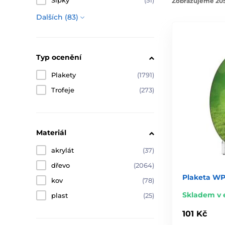
Šipky
(51)
Zobrazujeme 205
Dalších (83)
Typ ocenění
Plakety
(1791)
Trofeje
(273)
Materiál
akrylát
(37)
dřevo
(2064)
Plaketa WP
kov
(78)
Skladem v 
plast
(25)
101 Kč