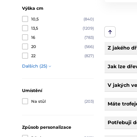
Výška cm
10,5
(840)
13,5
(1209)
16
(783)
20
(566)
Z jakého dř
22
(827)
Dalších (25)
Jak lze dře
V jakých ve
Umístění
Na stůl
(203)
Máte trofej
Potřebuji d
Způsob personalizace