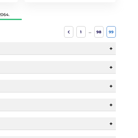
2064.
…
1
98
99