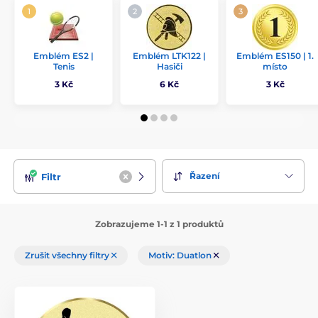
Emblém ES2 |
Emblém LTK122 |
Emblém ES150 | 1.
Tenis
Hasiči
místo
3 Kč
6 Kč
3 Kč
Řazení
Filtr
Zobrazujeme 1-1 z 1 produktů
Zrušit všechny filtry
Motiv: Duatlon