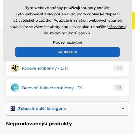
775 400 255
Zavolejte nám
(Po-Pá 8-17)
Tyto webové stránky používají soubory cookie.
Tyto webové stránky používají soubory cookie ke zlepšení
0
uživatelského zážitku. Používáním našich webových stránek
Menu
souhlasíte se všemi soubory cookie v souladu s našimi
zásadami
používání souborů cookie
.
Úvod
Emblémy
Pouze nezbytné
Emblémy duatlon
Souhlasím
Kovové emblémy - LTK
173
Barevné foliové emblémy - ES
153
Zobrazit další kategorie
Nejprodávanější produkty