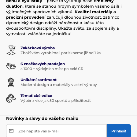
běhu a cyklistiky
– právě to vystihují naše
Emblémy
duatlon
, které se stanou hrdým symbolem vašeho úsilí i
výjimečných sportovních výkonů.
Kvalitní materiály a
precizní provedení
zaručují dlouhou životnost, zatímco
dynamický design odráží náročnost a krásu této
dvousportovní disciplíny. Ukažte světu, že spojení síly a
vytrvalosti zvládáte na jedničku!
Zakázková výroba
Zboží vám vyrobíme i potiskneme již od 1 ks
6 značkových prodejen
a 1000 + výdejních míst po celé ČR
Unikátní sortiment
Moderní design a materiály vlastní výroby
Tématické edice
Výběr z více jak 50 sportů a příležitostí.
Novinky a slevy do vašeho mailu
Zde napište váš e-mail
Přihlásit