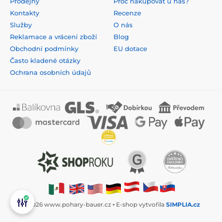
Prodejny
Proč nakupovat u nás?
Kontakty
Recenze
Služby
O nás
Reklamace a vrácení zboží
Blog
Obchodní podmínky
EU dotace
Často kladené otázky
Ochrana osobních údajů
© 2026 www.pohary-bauer.cz ⦁ E-shop vytvořila
SIMPLIA.cz