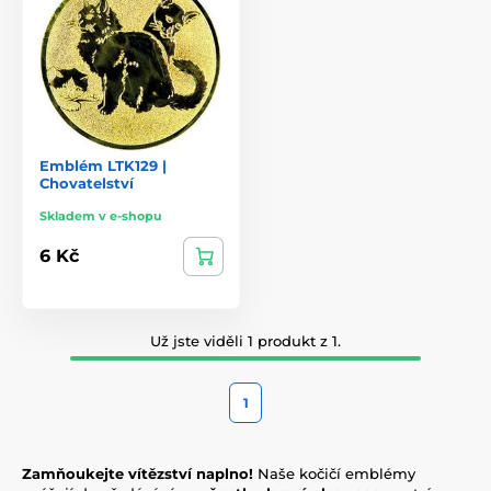
Emblém LTK129 |
Chovatelství
Skladem v e-shopu
6 Kč
Už jste viděli 1 produkt z 1.
1
Zamňoukejte vítězství naplno!
Naše kočičí emblémy