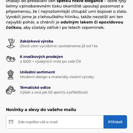
vnášejí do předávání cen
špetku hravé elegance
– ostré rysy
šelmy v plnobarevném tisku okamžitě upoutají pozornost a
připomenou, že i nejroztomilejší chlupáč umí bojovat o zlato.
Vyrobili jsme je z lehoučkého hliníku, takže nezatíží ani ten
nejvyšší pohár, a chránili je
odolným lakem či epoxidovou
čočkou
, aby zůstaly zářivé i po letech vzpomínek.
Zakázková výroba
Zboží vám vyrobíme i potiskneme již od 1 ks
6 značkových prodejen
a 1000 + výdejních míst po celé ČR
Unikátní sortiment
Moderní design a materiály vlastní výroby
Tématické edice
Výběr z více jak 50 sportů a příležitostí.
Novinky a slevy do vašeho mailu
Zde napište váš e-mail
Přihlásit