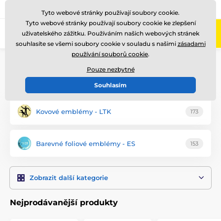
775 400 255
Zavolejte nám
(Po-Pá 8-17)
Tyto webové stránky používají soubory cookie.
Tyto webové stránky používají soubory cookie ke zlepšení
0
uživatelského zážitku. Používáním našich webových stránek
Menu
souhlasíte se všemi soubory cookie v souladu s našimi
zásadami
používání souborů cookie
.
Úvod
Emblémy
Pouze nezbytné
Emblémy kočky
Souhlasím
Kovové emblémy - LTK
173
Barevné foliové emblémy - ES
153
Zobrazit další kategorie
Nejprodávanější produkty