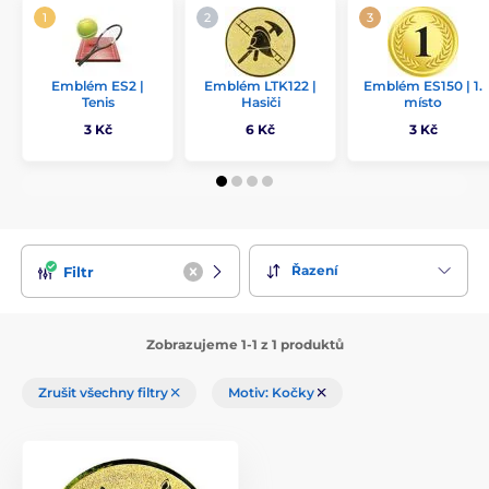
Emblém ES2 |
Emblém LTK122 |
Emblém ES150 | 1.
Tenis
Hasiči
místo
3 Kč
6 Kč
3 Kč
Řazení
Filtr
Zobrazujeme 1-1 z 1 produktů
Zrušit všechny filtry
Motiv: Kočky