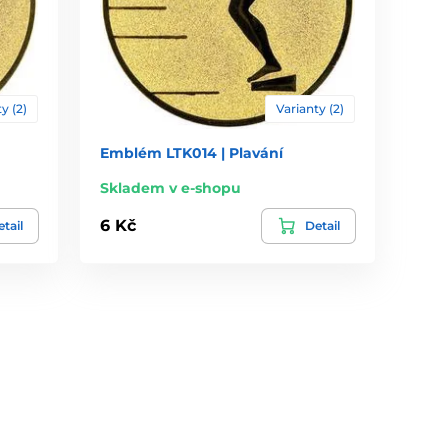
y (2)
Varianty (2)
Emblém LTK014 | Plavání
Skladem v e-shopu
6 Kč
tail
Detail