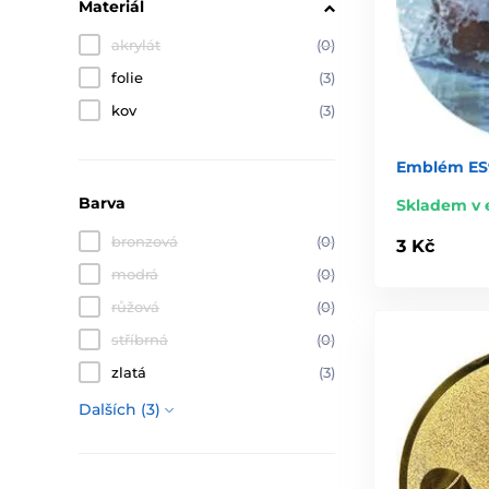
Materiál
akrylát
(0)
folie
(3)
kov
(3)
Emblém ES9
Barva
Skladem v 
bronzová
(0)
3 Kč
modrá
(0)
růžová
(0)
stříbrná
(0)
zlatá
(3)
Dalších (3)