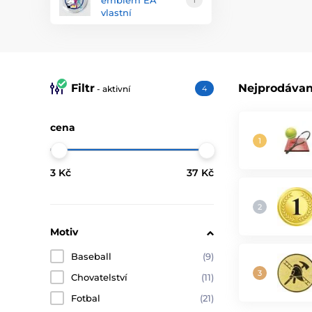
emblém EA
1
vlastní
Filtr
Nejprodávan
- aktivní
4
cena
3 Kč
37 Kč
Motiv
Baseball
(9)
Chovatelství
(11)
Fotbal
(21)