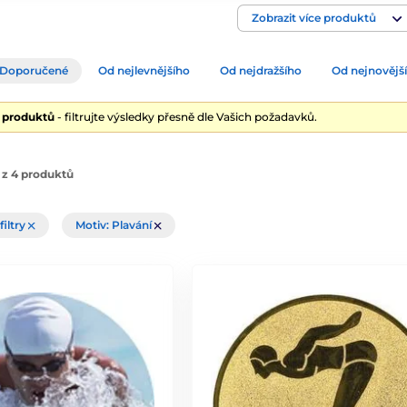
Zobrazit více produktů
Doporučené
Od nejlevnějšího
Od nejdražšího
Od nejnovějš
4 produktů
- filtrujte výsledky přesně dle Vašich požadavků.
 z 4 produktů
filtry
Motiv: Plavání