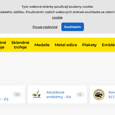
Tyto webové stránky používají soubory cookie.
atelského zážitku. Používáním našich webových stránek souhlasíte se všemi
cookie
.
775 400 255
offline
t, kategorie
Pouze nezbytné
Souhlasím
Zavolejte nám
(Po-Pá 8-17)
ěné
Skleněné
Medaile
Metal edice
Plakety
Embl
eje
trofeje
Akrylátové
Kov
153
16
emblémy - EA
ELT
 - ES