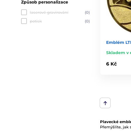
Způsob personalizace
laserové gravírování
(0)
potisk
(0)
Emblém LTK
Skladem v 
6 Kč
Plavecké emb
Přemýšlíte, jak