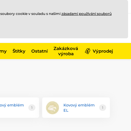
Registrace
Přihlásit se
CZK
 soubory cookie v souladu s našimi
zásadami používání souborů
0
Nakupte ještě za
10 000 Kč
0 Kč
a získejte
dopravu zdarma
Zakázková
émy
Štítky
Ostatní
Výprodej
výroba
ový emblém
Kovový emblém
1
1
EL