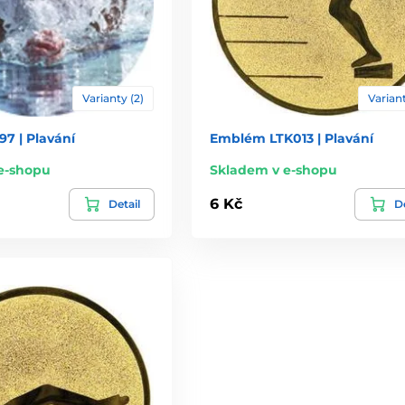
Varianty (2)
Variant
7 | Plavání
Emblém LTK013 | Plavání
e-shopu
Skladem v e-shopu
6 Kč
Detail
De