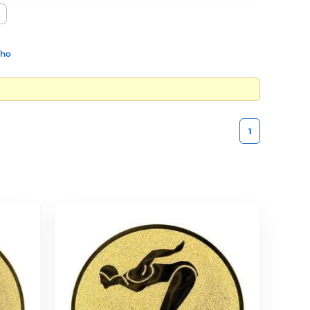
ího
1