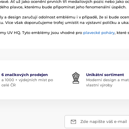
pravé. Ať už jako ocenění prvních tří medailových pozic nebo jako 
ždého plavce, kterému bude připomínat jeho fenomenální úspěch.
ály a design zaručují odolnost emblému i v případě, že si bude ocen
ku. Více však doporučujeme trofej umístit na výstavní poličku a uk
émy UV HQ. Tyto emblémy jsou vhodné pro
plavecké poháry
, které
6 značkových prodejen
Unikátní sortiment
a 1000 + výdejních míst po
Moderní design a mate
celé ČR
vlastní výroby
Zde napište váš e-mail