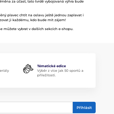
odměna za účast, tato tvrdě vybojovaná výhra bude
ěný plavec chtít na oslavu ještě jednou zaplavat i
azovat ji každému, kdo bude mít zájem!
 se můžete vybrat v dalších sekcích e-shopu.
Tématické edice
riály
Výběr z více jak 50 sportů a
příležitostí.
Přihlásit