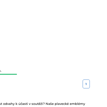
.
1
ost odvahy k účasti v soutěži? Naše plavecké emblémy