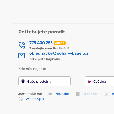
Potřebujete poradit
775 400 255
offline
Zavolejte nám
Po-Pá 8-17
objednavky@pohary-bauer.cz
nebo pište
kdykoliv
Kde nás najdete
Naše prodejny
Čeština
Jsme také na:
Youtube
Facebook
I
WhatsApp