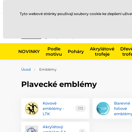
Doprava a platba
Prodejny
Kontakty
Blog
Tyto webové stránky používají soubory cookie ke zlepšení uživ
Např. produk
Podle
Akrylátové
Dřev
NOVINKY
Poháry
motivu
trofeje
trof
Úvod
Emblémy
Plavecké emblémy
Kovové
Barevné
emblémy -
foliové
173
LTK
emblémy
Akrylátový