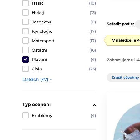
Hasiči
(10)
Hokej
(13)
Jezdectví
(11)
Seřadit podle:
Kynologie
(17)
V nabídce je 
Motorsport
(17)
Ostatní
(16)
Plavání
(4)
Zobrazujeme 1-4
Čísla
(25)
Zrušit všechny 
Dalších (47)
Typ ocenění
Emblémy
(4)