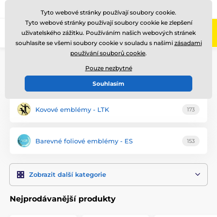
775 400 255
Zavolejte nám
(Po-Pá 8-17)
Tyto webové stránky používají soubory cookie.
Tyto webové stránky používají soubory cookie ke zlepšení
0
uživatelského zážitku. Používáním našich webových stránek
Menu
souhlasíte se všemi soubory cookie v souladu s našimi
zásadami
používání souborů cookie
.
Úvod
Emblémy
Pouze nezbytné
Šachové emblémy
Souhlasím
Kovové emblémy - LTK
173
Barevné foliové emblémy - ES
153
Zobrazit další kategorie
Nejprodávanější produkty