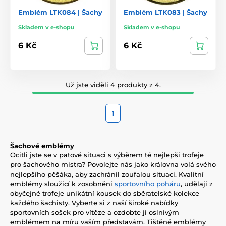
Emblém LTK084 | Šachy
Emblém LTK083 | Šachy
Skladem v e-shopu
Skladem v e-shopu
6 Kč
6 Kč
Už jste viděli 4 produkty z 4.
1
Šachové emblémy
Ocitli jste se v patové situaci s výběrem té nejlepší trofeje
pro šachového mistra? Povolejte nás jako královna volá svého
nejlepšího pěšáka, aby zachránil zoufalou situaci. Kvalitní
emblémy sloužící k zosobnění
sportovního poháru
, udělají z
obyčejné trofeje unikátní kousek do sběratelské kolekce
každého šachisty. Vyberte si z naší široké nabídky
sportovních sošek pro vítěze a ozdobte ji oslnivým
emblémem na míru vaším představám. Tištěné emblémy