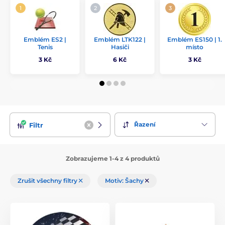
Emblém ES2 |
Emblém LTK122 |
Emblém ES150 | 1.
Tenis
Hasiči
místo
3 Kč
6 Kč
3 Kč
Řazení
Filtr
Zobrazujeme 1-4 z 4 produktů
Zrušit všechny filtry
Motiv: Šachy