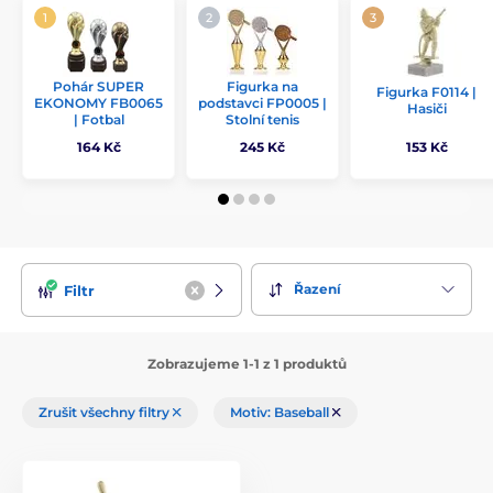
Pohár SUPER
Figurka na
Figurka F0114 |
EKONOMY FB0065
podstavci FP0005 |
Hasiči
| Fotbal
Stolní tenis
164 Kč
245 Kč
153 Kč
Řazení
Filtr
Zobrazujeme 1-1 z 1 produktů
Zrušit všechny filtry
Motiv: Baseball