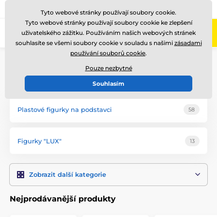
775 400 255
Zavolejte nám
(Po-Pá 8-17)
Tyto webové stránky používají soubory cookie.
Tyto webové stránky používají soubory cookie ke zlepšení
0
uživatelského zážitku. Používáním našich webových stránek
Menu
souhlasíte se všemi soubory cookie v souladu s našimi
zásadami
používání souborů cookie
.
Úvod
Poháry
Figurky
Pouze nezbytné
Figurky Baseball
Souhlasím
Plastové figurky na podstavci
58
Figurky "LUX"
13
Zobrazit další kategorie
Nejprodávanější produkty