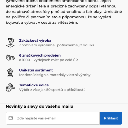
týmového ducha oblíbeného amerického sportu. Jejich
energické držení těla a precizně zachycený odpal vtáhnou
do napínavé atmosféry plné adrenalinu a fair play. Umístěné
na poličce či pracovním stole připomenou, že se vyplatí
bojovat a vytrvat v cestě za vítězstvím.
Zakázková výroba
Zboží vám vyrobíme i potiskneme již od 1 ks
6 značkových prodejen
a 1000 + výdejních míst po celé ČR
Unikátní sortiment
Moderní design a materiály vlastní výroby
Tématické edice
Výběr z více jak 50 sportů a příležitostí.
Novinky a slevy do vašeho mailu
Zde napište váš e-mail
Přihlásit