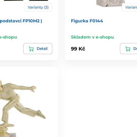
Varianty (3)
Varian
podstavci FP10M2 |
Figurka F0144
e-shopu
Skladem v e-shopu
99 Kč
Detail
De