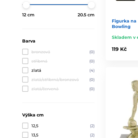
12 cm
20.5 cm
Figurka na 
Bowling
Skladem v 
Barva
119 Kč
bronzová
(0)
stříbrná
(0)
zlatá
(4)
zlatá/stříbrná/bronzová
(0)
zlatá/červená
(0)
Výška cm
12,5
(2)
13,5
(2)