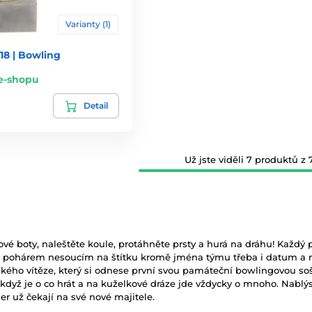
Varianty (1)
18 | Bowling
e-shopu
Detail
Už jste viděli 7 produktů z 7
vé boty, naleštěte koule, protáhněte prsty a hurá na dráhu! Každý 
ým pohárem nesoucím na štítku kromě jména týmu třeba i datum a m
kého vítěze, který si odnese první svou památeční bowlingovou soš
 když je o co hrát a na kuželkové dráze jde vždycky o mnoho. Nabl
er už čekají na své nové majitele.