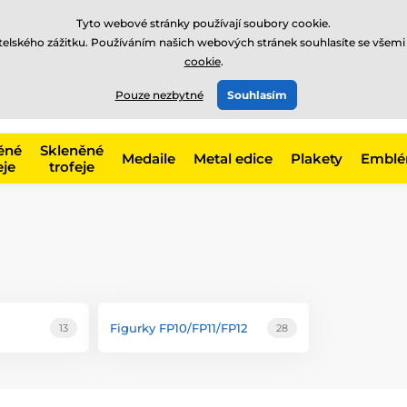
Tyto webové stránky používají soubory cookie.
atelského zážitku. Používáním našich webových stránek souhlasíte se všemi
cookie
.
775 400 255
online
t, kategorie
Pouze nezbytné
Souhlasím
Zavolejte nám
(Po-Pá 8-17)
ěné
Skleněné
Medaile
Metal edice
Plakety
Embl
eje
trofeje
Figurky FP10/FP11/FP12
13
28