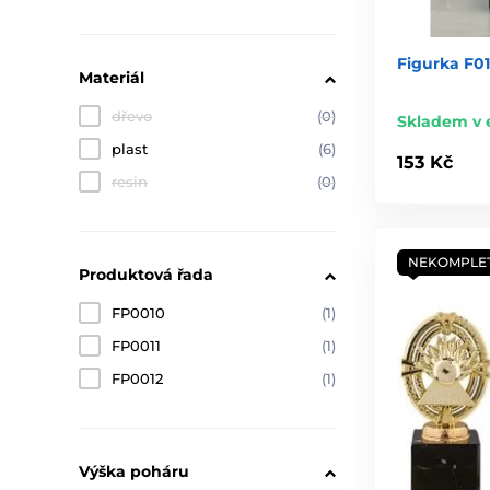
Figurka F01
Materiál
dřevo
(0)
Skladem v 
plast
(6)
153 Kč
resin
(0)
NEKOMPLE
Produktová řada
FP0010
(1)
FP0011
(1)
FP0012
(1)
Výška poháru