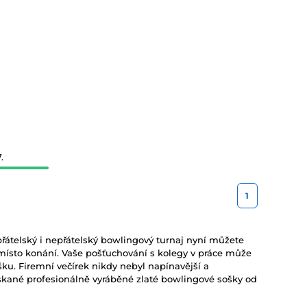
.
1
přátelský i nepřátelský bowlingový turnaj nyní můžete
ísto konání. Vaše pošťuchování s kolegy v práce může
ku. Firemní večírek nikdy nebyl napínavější a
ýskané profesionálně vyráběné zlaté bowlingové sošky od