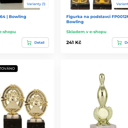
Varianty (1)
Variant
64 | Bowling
Figurka na podstavci FP0012M
Bowling
e-shopu
Skladem v e-shopu
241 Kč
Detail
De
TOVÁNO