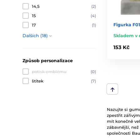
14,5
(2)
15
(4)
Figurka F01
17
(1)
Skladem v 
Dalších (18)
153 Kč
Způsob personalizace
potisk emblému
(0)
štítek
(7)
Nazujte si gumo
zpestřit zářiv
mít konečně vel
zábavnější, než
společnosti Bau