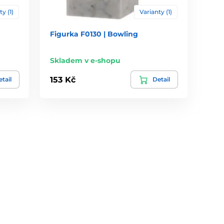
ty (1)
Varianty (1)
Figurka F0130 | Bowling
Skladem v e-shopu
153 Kč
tail
Detail