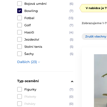
Bojová umění
(6)
V nabídce je 
Bowling
(7)
Fotbal
(13)
Zobrazujeme 1-7 
Golf
(7)
Hasiči
(4)
Zrušit všechny 
Jezdectví
(5)
Stolní tenis
(5)
Šachy
(5)
Dalších (23)
Typ ocenění
Figurky
(7)
Plakety
(0)
Poháry
(0)