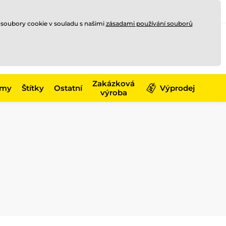
Registrace
Přihlásit se
CZK
 soubory cookie v souladu s našimi
zásadami používání souborů
0
Nakupte ještě za
10 000 Kč
0 Kč
a získejte
dopravu zdarma
Zakázková
émy
Štítky
Ostatní
Výprodej
výroba