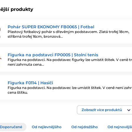
ější produkty
Pohár SUPER EKONOMY FB0065 | Fotbal
Plastový fotbalový pohár s dřevěným podstavcem. Zlatá trofej 18cm,
stříbrná trofej 16cm, bronzová…
Figurka na podstavci FP0005 | Stolní tenis
Figurka na podstavci. Na podstavec figurky lze umístit štítek. V ceně tr
není zahrnuta cena…
Figurka F0114 | Hasiči
Figurka na podstavci. Na podstavec lze umístit štítek. V ceně není zah
cena štítku.
Zobrazit více produktů
Doporučené
Od nejlevnějšího
Od nejdražšího
Od nejnovějš