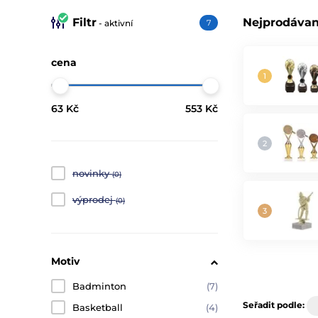
Filtr
Nejprodávan
- aktivní
7
cena
63 Kč
553 Kč
novinky
(0)
výprodej
(0)
Motiv
Badminton
(7)
Seřadit podle:
Basketball
(4)