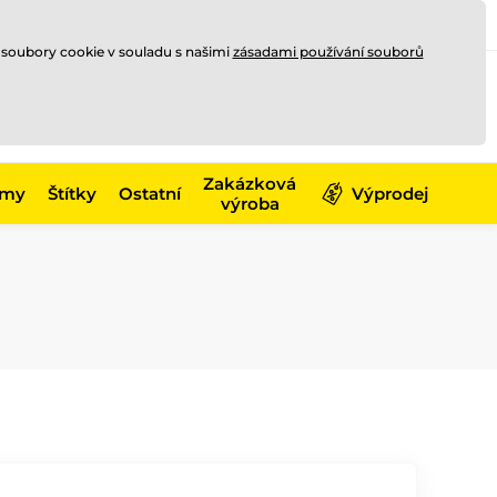
Registrace
Přihlásit se
CZK
 soubory cookie v souladu s našimi
zásadami používání souborů
0
Nakupte ještě za
10 000 Kč
0 Kč
a získejte
dopravu zdarma
Zakázková
émy
Štítky
Ostatní
Výprodej
výroba