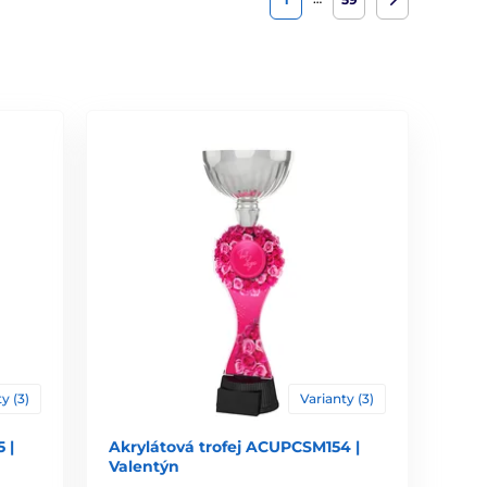
y (3)
Varianty (3)
 |
Akrylátová trofej ACUPCSM154 |
Valentýn