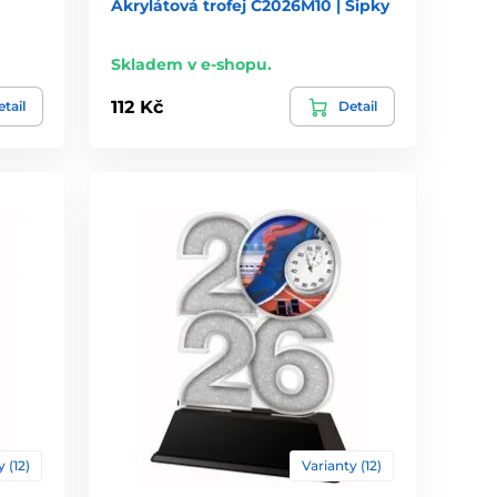
Akrylátová trofej C2026M10 | Šipky
Skladem v e-shopu.
112 Kč
tail
Detail
 (12)
Varianty (12)