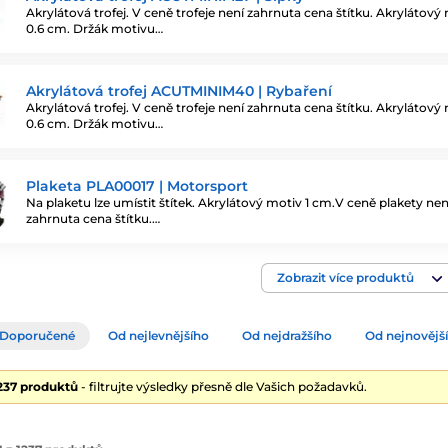
Akrylátová trofej. V ceně trofeje není zahrnuta cena štítku. Akrylátový
0.6 cm. Držák motivu…
Akrylátová trofej ACUTMINIM40 | Rybaření
Akrylátová trofej. V ceně trofeje není zahrnuta cena štítku. Akrylátový
0.6 cm. Držák motivu…
Plaketa PLA00017 | Motorsport
Na plaketu lze umístit štítek. Akrylátový motiv 1 cm.V ceně plakety nen
zahrnuta cena štítku.…
Zobrazit více produktů
Doporučené
Od nejlevnějšího
Od nejdražšího
Od nejnovějš
1237 produktů
- filtrujte výsledky přesně dle Vašich požadavků.