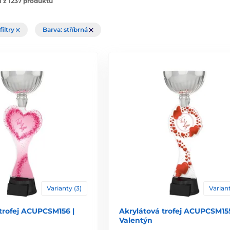
 z 1237 produktů
filtry
Barva: stříbrná
Varianty (3)
Variant
trofej ACUPCSM156 |
Akrylátová trofej ACUPCSM155
Valentýn