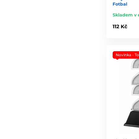
Fotbal
Skladem v 
112 Kč
Novinka - T