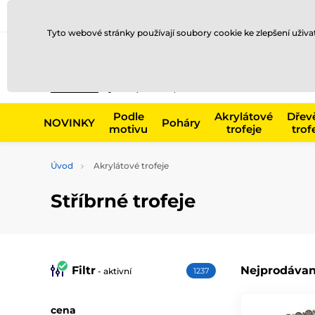
Doprava a platba
Prodejny
Kontakty
Blog
Tyto webové stránky používají soubory cookie ke zlepšení uživ
Např. produk
Podle
Akrylátové
Dřev
NOVINKY
Poháry
motivu
trofeje
trof
Úvod
Akrylátové trofeje
Stříbrné trofeje
Filtr
Nejprodávan
- aktivní
1237
cena