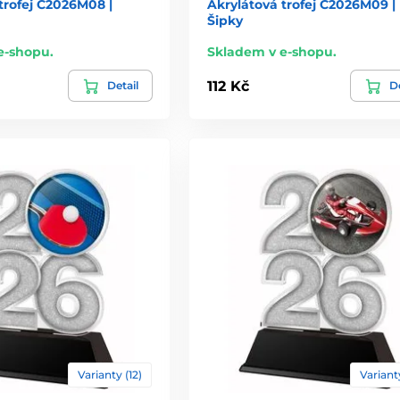
trofej C2026M08 |
Akrylátová trofej C2026M09 |
Šipky
e-shopu.
Skladem v e-shopu.
112 Kč
Detail
De
Varianty (12)
Varianty