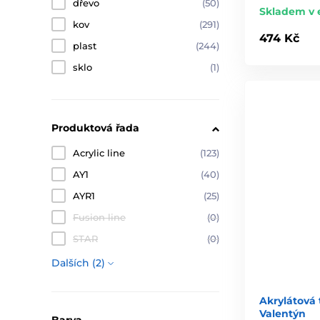
dřevo
(50)
Skladem v 
kov
(291)
474 Kč
plast
(244)
sklo
(1)
Produktová řada
Acrylic line
(123)
AY1
(40)
AYR1
(25)
Fusion line
(0)
STAR
(0)
Dalších (2)
Akrylátová 
Valentýn