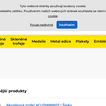
Tyto webové stránky používají soubory cookie.
atelského zážitku. Používáním našich webových stránek souhlasíte se všemi
cookie
.
775 400 255
online
t, kategorie
Pouze nezbytné
Souhlasím
Zavolejte nám
(Po-Pá 8-17)
ěné
Skleněné
Medaile
Metal edice
Plakety
Embl
eje
trofeje
ější produkty
Akrylátová trofej ACUTMINIM27 | Šipky