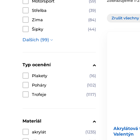
Zobrazujeme 1-21
Motorsport
(59)
Střelba
(39)
Zrušit všechny 
Zima
(84)
Šipky
(44)
Dalších (99)
Typ ocenění
Plakety
(16)
Poháry
(102)
Trofeje
(1117)
Materiál
Akrylátová 
akrylát
(1235)
Valentýn