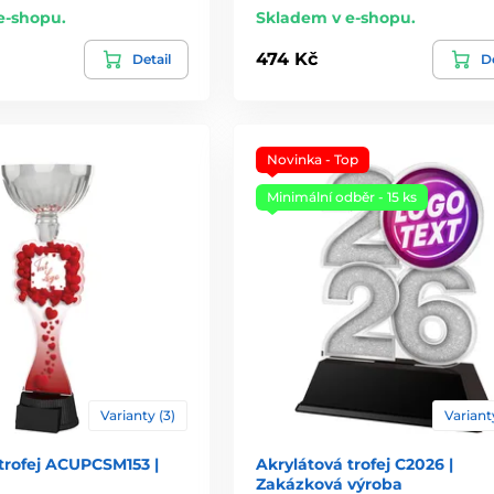
e-shopu.
Skladem v e-shopu.
474 Kč
Detail
De
Novinka - Top
Minimální odběr - 15 ks
Varianty (3)
Varianty
trofej ACUPCSM153 |
Akrylátová trofej C2026 |
Zakázková výroba