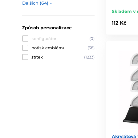
Dalších (64)
Skladem v 
112 Kč
Způsob personalizace
konfigurátor
(0)
potisk emblému
(38)
štítek
(1233)
Akrylátová 