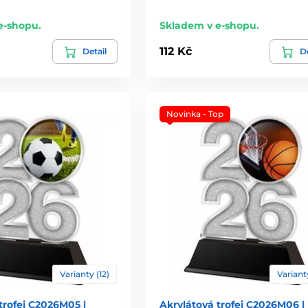
e-shopu.
Skladem v e-shopu.
112 Kč
Detail
De
Novinka - Top
Varianty (12)
Varianty
trofej C2026M05 |
Akrylátová trofej C2026M06 |