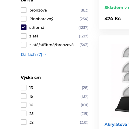
Barva
Skladem v 
bronzová
(883)
474 Kč
Plnobarevný
(234)
stříbrná
(1237)
zlatá
(1217)
zlatá/stříbrná/bronzová
(543)
Dalších (7)
Výška cm
13
(28)
15
(137)
16
(101)
25
(219)
32
(239)
Akrylátová 