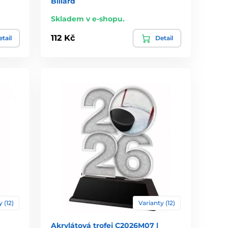
Biliard
Skladem v e-shopu.
112 Kč
tail
Detail
 (12)
Varianty (12)
Akrylátová trofej C2026M07 |