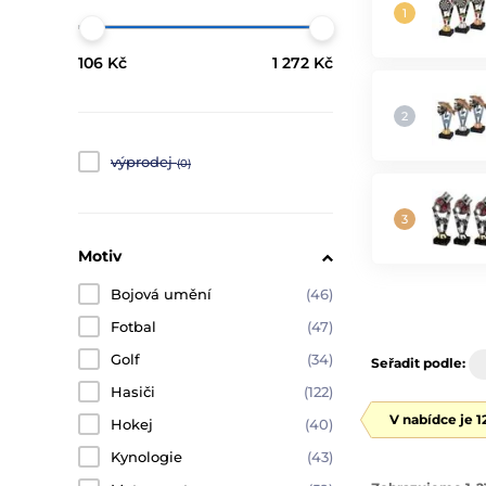
106 Kč
1 272 Kč
výprodej
(0)
Motiv
Bojová umění
(46)
Fotbal
(47)
Golf
(34)
Seřadit podle:
Hasiči
(122)
V nabídce je 
Hokej
(40)
Kynologie
(43)