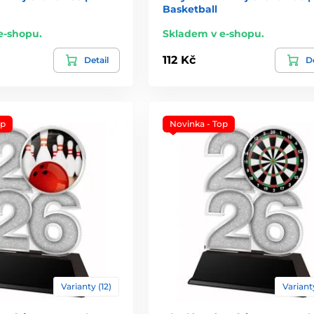
Basketball
e-shopu.
Skladem v e-shopu.
112 Kč
Detail
De
op
Novinka - Top
Varianty (12)
Varianty