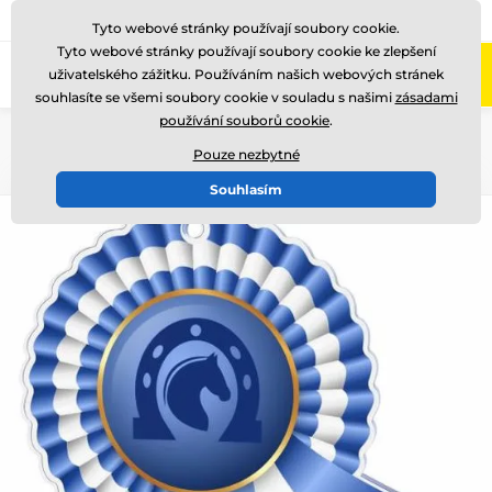
775 400 255
Zavolejte nám
(Po-Pá 8-17)
Tyto webové stránky používají soubory cookie.
Tyto webové stránky používají soubory cookie ke zlepšení
0
uživatelského zážitku. Používáním našich webových stránek
Menu
souhlasíte se všemi soubory cookie v souladu s našimi
zásadami
používání souborů cookie
.
Úvod
Ocenění podle motivu
Jezdectví
Pouze nezbytné
Souhlasím