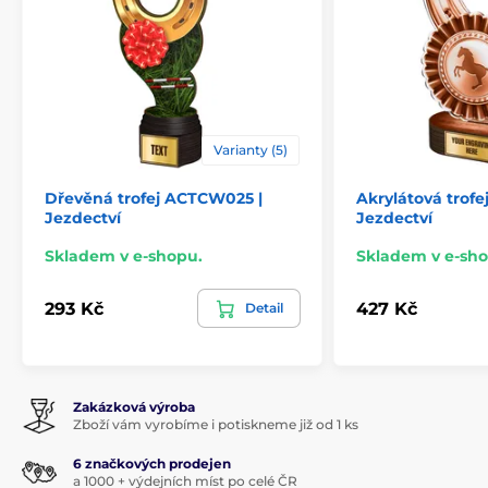
Varianty (5)
Dřevěná trofej ACTCW025 |
Akrylátová trofe
Jezdectví
Jezdectví
Skladem v e-shopu.
Skladem v e-sho
293 Kč
427 Kč
Detail
Zakázková výroba
Zboží vám vyrobíme i potiskneme již od 1 ks
6 značkových prodejen
a 1000 + výdejních míst po celé ČR