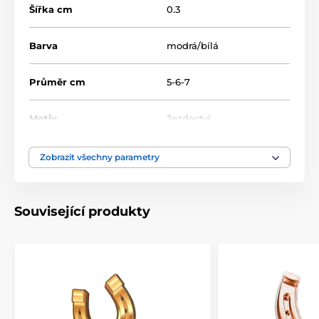
Šířka cm
0.3
Barva
modrá/bílá
Průměr cm
5-6-7
Motiv
Jezdectví
Typ ocenění
Medaile
Zobrazit všechny parametry
Materiál
akrylát
Související produkty