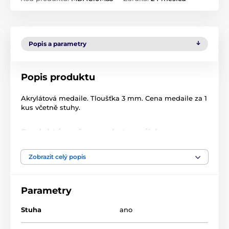
Popis a parametry
Popis produktu
Akrylátová medaile. Tloušťka 3 mm. Cena medaile za 1
kus včetně stuhy.
Produkt je zařazen v kategoriích
Jezdectví
Akrylátové medaile
Zobrazit celý popis
MDAC
Parametry
Stuha
ano