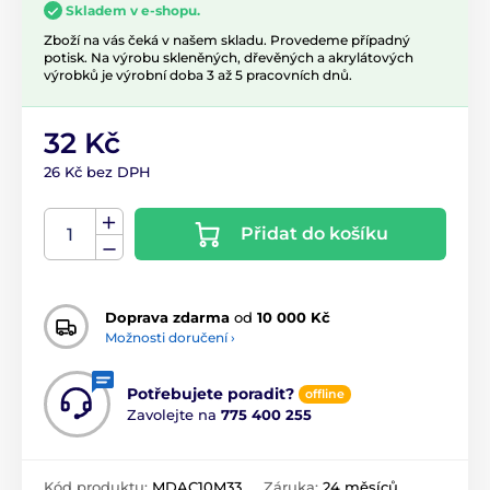
Skladem v e-shopu.
Zboží na vás čeká v našem skladu. Provedeme případný
potisk. Na výrobu skleněných, dřevěných a akrylátových
výrobků je výrobní doba 3 až 5 pracovních dnů.
32 Kč
26 Kč bez DPH
Přidat do košíku
Doprava zdarma
od
10 000 Kč
Možnosti doručení ›
Potřebujete poradit?
offline
Zavolejte na
775 400 255
Kód produktu:
MDAC10M33
Záruka:
24 měsíců