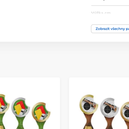
Výška cm
Motiv
Zobrazit všechny 
Typ ocenění
Materiál
Způsob personaliz