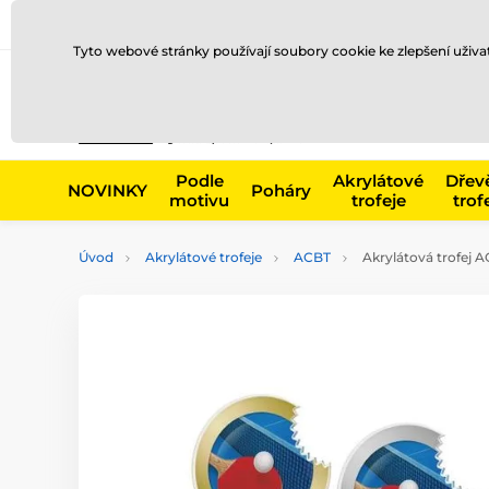
Doprava a platba
Prodejny
Kontakty
Blog
Tyto webové stránky používají soubory cookie ke zlepšení uživ
Např. produk
Podle
Akrylátové
Dřev
NOVINKY
Poháry
motivu
trofeje
trof
Úvod
Akrylátové trofeje
ACBT
Akrylátová trofej A