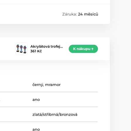
Záruka:
24 měsíců
Akrylátová trofej…
K nákupu
361 Kč
černý
,
mramor
k
ano
zlatá/stříbrná/bronzová
ano