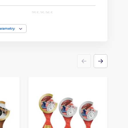
23.5-25-26.5
Stolní tenis
parametry
Trofeje
akrylát
ace
štítek