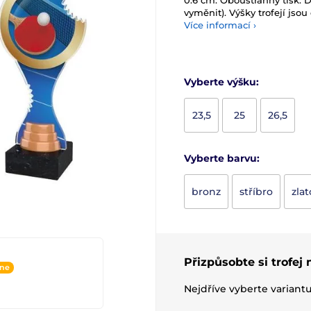
0.6 cm. Oboustranný tisk. D
vyměnit). Výšky trofejí jsou 
Více informací ›
Vyberte výšku:
23,5
25
26,5
Vyberte barvu:
bronz
stříbro
zlat
Přizpůsobte si trofej
ine
Nejdříve vyberte variant