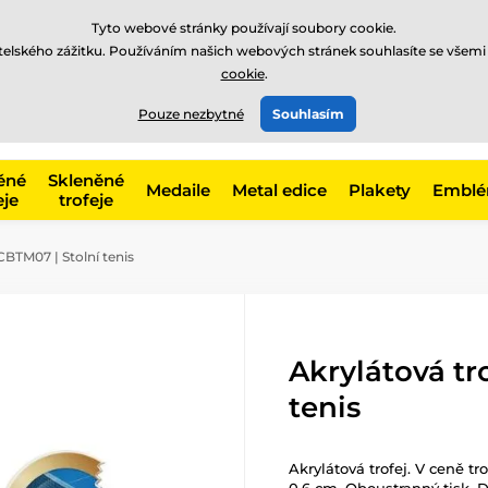
Tyto webové stránky používají soubory cookie.
atelského zážitku. Používáním našich webových stránek souhlasíte se všemi
cookie
.
775 400 255
offline
t, kategorie
Pouze nezbytné
Souhlasím
Zavolejte nám
(Po-Pá 8-17)
ěné
Skleněné
Medaile
Metal edice
Plakety
Embl
eje
trofeje
CBTM07 | Stolní tenis
Akrylátová tr
tenis
Akrylátová trofej. V ceně tr