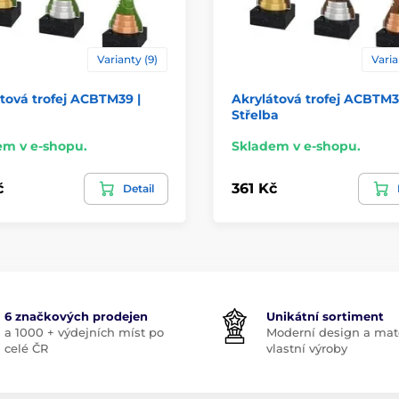
Varianty (9)
Varia
tová trofej ACBTM39 |
Akrylátová trofej ACBTM3
Střelba
em v e-shopu.
Skladem v e-shopu.
č
361 Kč
Detail
6 značkových prodejen
Unikátní sortiment
a 1000 + výdejních míst po
Moderní design a mate
celé ČR
vlastní výroby