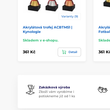
Varianty (9)
Akrylátová trofej ACBTM51 |
Akrylá
Kynologie
Fotbal
Skladem v e-shopu.
Sklad
361 Kč
361 K
Detail
Zakázková výroba
Zboží vám vyrobíme i
potiskneme již od 1 ks