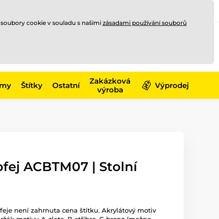
Registrace
Přihlásit se
CZK
 soubory cookie v souladu s našimi
zásadami používání souborů
0
Nakupte ještě za
10 000 Kč
0 Kč
a získejte
dopravu zdarma
Zakázková
émy
Štítky
Ostatní
Výprodej
výroba
ofej ACBTM07 | Stolní
ofeje není zahrnuta cena štítku. Akrylátový motiv