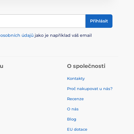
Přihlásit
m
osobních údajů
jako je například váš email
pu
O společnosti
Kontakty
Proč nakupovat u nás?
Recenze
O nás
í
Blog
EU dotace