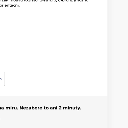
ržák motivu A-zlato, B-stříbro, C-bronz (možno
orientační.
o
 na míru. Nezabere to ani 2 minuty.
u