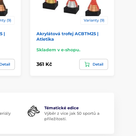
nty (9)
Varianty (9)
5 |
Akrylátová trofej ACBTM25 |
Ak
Atletika
Ky
Skladem v e-shopu.
Sk
361 Kč
36
Detail
Detail
Tématické edice
riály
Výběr z více jak 50 sportů a
příležitostí.