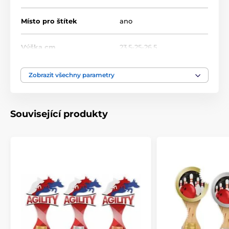
Místo pro štítek
ano
Výška cm
23.5-25-26.5
Motiv
Šipky
Zobrazit všechny parametry
Typ ocenění
Trofeje
Související produkty
Materiál
akrylát
Způsob personalizace
štítek