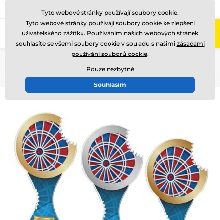
775 400 255
Zavolejte nám
(Po-Pá 8-17)
Tyto webové stránky používají soubory cookie.
Tyto webové stránky používají soubory cookie ke zlepšení
0
uživatelského zážitku. Používáním našich webových stránek
Menu
souhlasíte se všemi soubory cookie v souladu s našimi
zásadami
používání souborů cookie
.
Úvod
Akrylátové trofeje
ACBT
Pouze nezbytné
Souhlasím