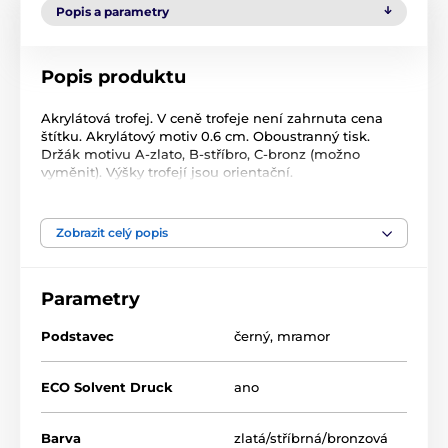
Popis a parametry
Popis produktu
Akrylátová trofej. V ceně trofeje není zahrnuta cena
štítku. Akrylátový motiv 0.6 cm. Oboustranný tisk.
Držák motivu A-zlato, B-stříbro, C-bronz (možno
vyměnit). Výšky trofejí jsou orientační.
Produkt je zařazen v kategoriích
Zobrazit celý popis
Šipky
Akrylátové trofeje
ACBT
Parametry
Podstavec
černý
,
mramor
ECO Solvent Druck
ano
Barva
zlatá/stříbrná/bronzová