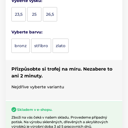
Vyberte výšku:
23,5
25
26,5
Vyberte barvu:
bronz
stříbro
zlato
Přizpůsobte si trofej na míru. Nezabere to
ani 2 minuty.
Nejdříve vyberte variantu
Skladem v e-shopu.
Zboží na vás čeká v našem skladu. Provedeme případný
potisk. Na výrobu skleněných, dřevěných a akrylátových
výrobků je výrobní doba 3 až 5 pracovních dnů.