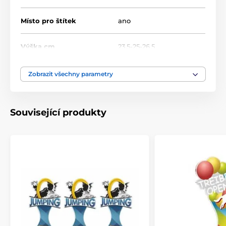
Místo pro štítek
ano
Výška cm
23.5-25-26.5
Motiv
Hasiči
Zobrazit všechny parametry
Typ ocenění
Trofeje
Související produkty
Materiál
akrylát
Způsob personalizace
štítek