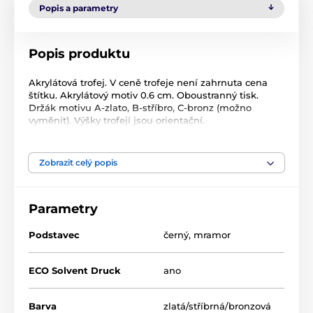
Popis a parametry
Popis produktu
Akrylátová trofej. V ceně trofeje není zahrnuta cena
štítku. Akrylátový motiv 0.6 cm. Oboustranný tisk.
Držák motivu A-zlato, B-stříbro, C-bronz (možno
vyměnit). Výšky trofejí jsou orientační.
Produkt je zařazen v kategoriích
Zobrazit celý popis
Hasiči
Acrylic line
Parametry
Akrylátové trofeje
ACBT
Podstavec
černý
,
mramor
ECO Solvent Druck
ano
Barva
zlatá/stříbrná/bronzová