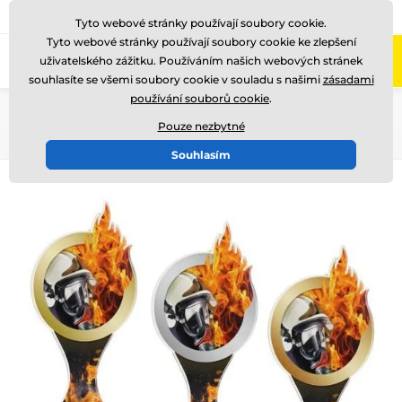
775 400 255
Zavolejte nám
(Po-Pá 8-17)
Tyto webové stránky používají soubory cookie.
Tyto webové stránky používají soubory cookie ke zlepšení
0
uživatelského zážitku. Používáním našich webových stránek
Menu
souhlasíte se všemi soubory cookie v souladu s našimi
zásadami
používání souborů cookie
.
Úvod
Akrylátové trofeje
ACBT
Pouze nezbytné
Souhlasím