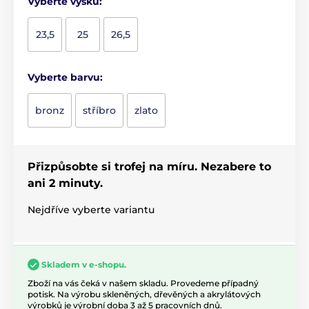
Vyberte výšku:
23,5
25
26,5
Vyberte barvu:
bronz
stříbro
zlato
Přizpůsobte si trofej na míru. Nezabere to
ani 2 minuty.
Nejdříve vyberte variantu
Skladem v e-shopu.
Zboží na vás čeká v našem skladu. Provedeme případný
potisk. Na výrobu skleněných, dřevěných a akrylátových
výrobků je výrobní doba 3 až 5 pracovních dnů.