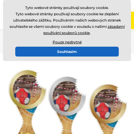
775 400 255
Zavolejte nám
(Po-Pá 8-17)
Tyto webové stránky používají soubory cookie.
Tyto webové stránky používají soubory cookie ke zlepšení
0
uživatelského zážitku. Používáním našich webových stránek
Menu
souhlasíte se všemi soubory cookie v souladu s našimi
zásadami
používání souborů cookie
.
Úvod
Akrylátové trofeje
ACBT
Pouze nezbytné
Souhlasím