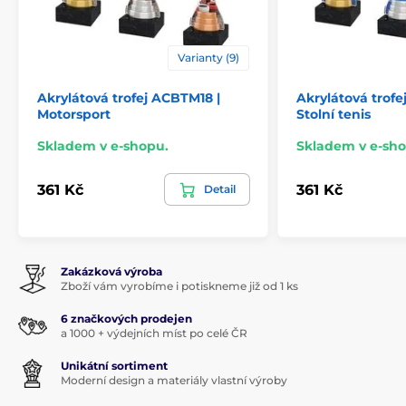
Varianty (9)
Akrylátová trofej ACBTM18 |
Akrylátová trof
Motorsport
Stolní tenis
Skladem v e-shopu.
Skladem v e-sho
361 Kč
361 Kč
Detail
Zakázková výroba
Zboží vám vyrobíme i potiskneme již od 1 ks
6 značkových prodejen
a 1000 + výdejních míst po celé ČR
Unikátní sortiment
Moderní design a materiály vlastní výroby