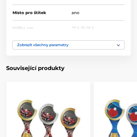
Místo pro štítek
ano
Výška cm
23.5-25-26.5
Motiv
Házená
Zobrazit všechny parametry
Typ ocenění
Trofeje
Související produkty
Materiál
akrylát
Způsob personalizace
štítek