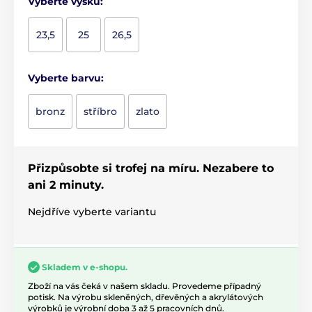
Vyberte výšku:
23,5
25
26,5
Vyberte barvu:
bronz
stříbro
zlato
Přizpůsobte si trofej na míru. Nezabere to
ani 2 minuty.
Nejdříve vyberte variantu
Skladem v e-shopu.
Zboží na vás čeká v našem skladu. Provedeme případný
potisk. Na výrobu skleněných, dřevěných a akrylátových
výrobků je výrobní doba 3 až 5 pracovních dnů.