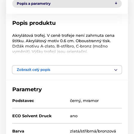
Popis a parametry
Popis produktu
Akrylátová trofej. V ceně trofeje není zahrnuta cena
štítku. Akrylátový motiv 0.6 cm. Oboustranný tisk.
Držák motivu A-zlato, B-stříbro, C-bronz (možno
vyměnit). Výšky trofejí jsou orientační.
Produkt je zařazen v kategoriích
Zobrazit celý popis
Házená
Akrylátové trofeje
ACBT
Parametry
Podstavec
černý
,
mramor
ECO Solvent Druck
ano
Barva
zlatá/stříbrná/bronzová