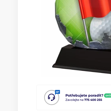
Potřebujete poradit?
onl
Zavolejte na
775 400 255