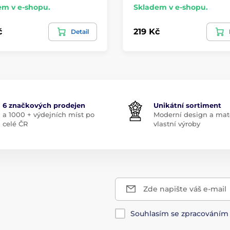
em v e-shopu.
Skladem v e-shopu.
č
219 Kč
Detail
6 značkových prodejen
Unikátní sortiment
a 1000 + výdejních míst po
Moderní design a mate
celé ČR
vlastní výroby
Zde napište váš e-mail
Souhlasím se zpracování