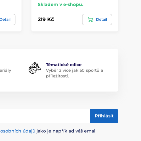
Skladem v e-shopu.
Sk
219 Kč
21
Detail
Detail
Tématické edice
riály
Výběr z více jak 50 sportů a
příležitostí.
Přihlásit
m
osobních údajů
jako je například váš email