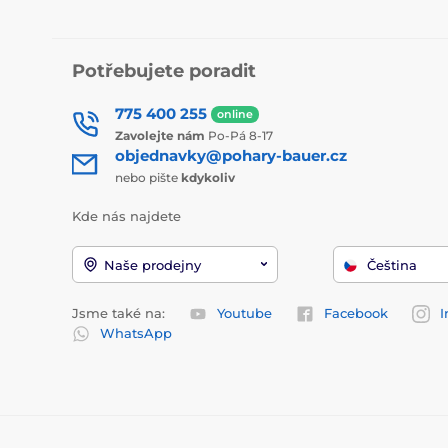
Potřebujete poradit
775 400 255
online
Zavolejte nám
Po-Pá 8-17
objednavky@pohary-bauer.cz
nebo pište
kdykoliv
Kde nás najdete
Naše prodejny
Čeština
Jsme také na:
Youtube
Facebook
I
WhatsApp