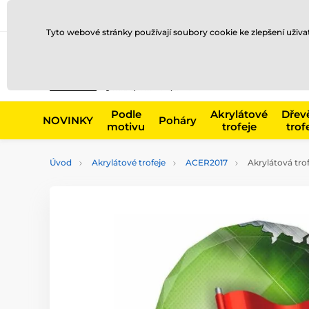
Doprava a platba
Prodejny
Kontakty
Blog
Tyto webové stránky používají soubory cookie ke zlepšení uživ
Např. produk
Podle
Akrylátové
Dřev
NOVINKY
Poháry
motivu
trofeje
trof
Úvod
Akrylátové trofeje
ACER2017
Akrylátová tro