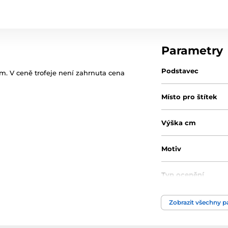
Parametry
Podstavec
 cm. V ceně trofeje není zahrnuta cena
Místo pro štítek
Výška cm
Motiv
Typ ocenění
Materiál
Zobrazit všechny 
Způsob personaliz