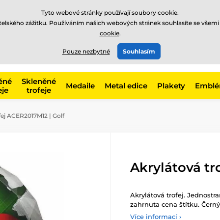
Tyto webové stránky používají soubory cookie.
atelského zážitku. Používáním našich webových stránek souhlasíte se všemi
cookie
.
775 400 255
online
t, kategorie
Pouze nezbytné
Souhlasím
Zavolejte nám
(Po-Pá 8-17)
ěné
Skleněné
Medaile
Metal edice
Plakety
Embl
eje
trofeje
fej ACER2017M12 | Golf
Akrylátová tr
Akrylátová trofej. Jednostra
zahrnuta cena štítku. Černý
Více informací ›