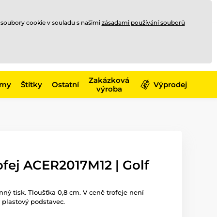
Registrace
Přihlásit se
CZK
 soubory cookie v souladu s našimi
zásadami používání souborů
0
Nakupte ještě za
10 000 Kč
0 Kč
a získejte
dopravu zdarma
Zakázková
émy
Štítky
Ostatní
Výprodej
výroba
ofej ACER2017M12 | Golf
nný tisk. Tloušťka 0,8 cm. V ceně trofeje není
 plastový podstavec.