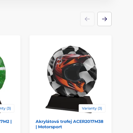
nty (3)
Varianty (3)
17M2 |
Akrylátová trofej ACER2017M38
Ak
| Motorsport
| K