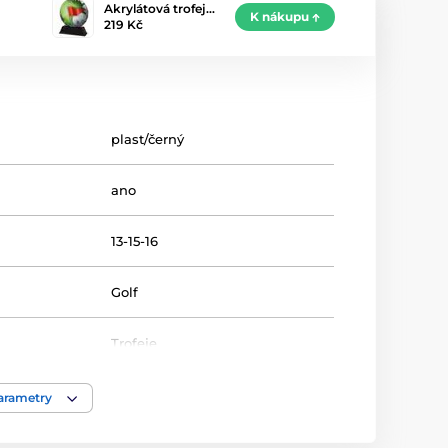
Akrylátová trofej…
K nákupu
219 Kč
plast/černý
ano
13-15-16
Golf
Trofeje
akrylát
parametry
ace
štítek