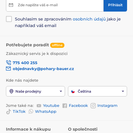
Zde napište váš e-mail
Přihlásit
Souhlasím se zpracováním
osobních údajů
jako je
například váš email
Potřebujete poradit
offline
Zákaznický servis je k dispozici
775 400 255
objednavky@pohary-bauer.cz
Kde nás najdete
Naše prodejny
Čeština
Jsme také na:
Youtube
Facebook
Instagram
TikTok
WhatsApp
Informace k nákupu
O společnosti