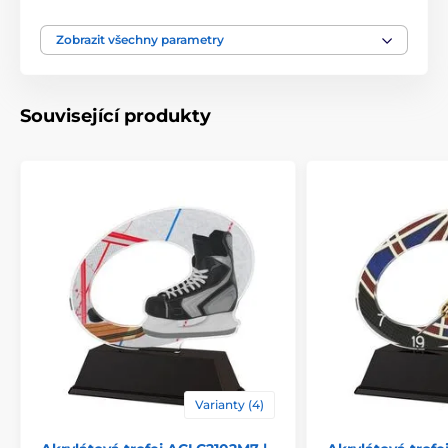
Motiv
Curling
Zobrazit všechny parametry
Typ ocenění
Trofeje
Související produkty
Materiál
akrylát
Způsob personalizace
štítek
Varianty (4)