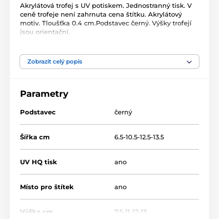
Akrylátová trofej s UV potiskem. Jednostranný tisk. V
ceně trofeje není zahrnuta cena štítku. Akrylátový
motiv. Tloušťka 0.4 cm.Podstavec černý. Výšky trofejí
jsou orientační.
Produkt je zařazen v kategoriích
Zobrazit celý popis
Curling
Zimní sporty
Parametry
Akrylátové trofeje
ACLC2102
Podstavec
černý
Šířka cm
6.5-10.5-12.5-13.5
UV HQ tisk
ano
Místo pro štítek
ano
Výška cm
7.5-11-12-13