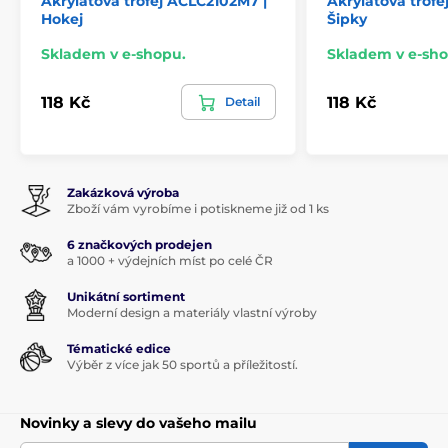
Akrylátová trofej ACLC2102M7 |
Akrylátová trofe
Hokej
Šipky
Skladem v e-shopu.
Skladem v e-sho
118 Kč
118 Kč
Detail
Zakázková výroba
Zboží vám vyrobíme i potiskneme již od 1 ks
6 značkových prodejen
a 1000 + výdejních míst po celé ČR
Unikátní sortiment
Moderní design a materiály vlastní výroby
Tématické edice
Výběr z více jak 50 sportů a příležitostí.
Novinky a slevy do vašeho mailu