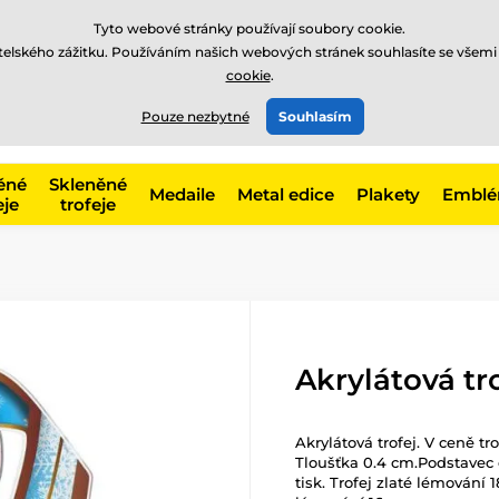
Tyto webové stránky používají soubory cookie.
atelského zážitku. Používáním našich webových stránek souhlasíte se všemi
cookie
.
775 400 255
online
t, kategorie
Pouze nezbytné
Souhlasím
Zavolejte nám
(Po-Pá 8-17)
ěné
Skleněné
Medaile
Metal edice
Plakety
Embl
eje
trofeje
Akrylátová t
Akrylátová trofej. V ceně tr
Tloušťka 0.4 cm.Podstavec č
tisk. Trofej zlaté lémování 