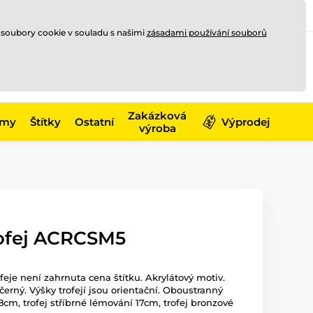
Registrace
Přihlásit se
CZK
 soubory cookie v souladu s našimi
zásadami používání souborů
0
Nakupte ještě za
10 000 Kč
0 Kč
a získejte
dopravu zdarma
Zakázková
émy
Štítky
Ostatní
Výprodej
výroba
rofej ACRCSM5
ofeje není zahrnuta cena štítku. Akrylátový motiv.
erný. Výšky trofejí jsou orientační. Oboustranný
18cm, trofej stříbrné lémování 17cm, trofej bronzové