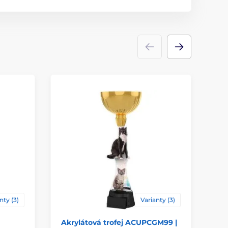
akrylát
ace
štítek
nty (3)
Varianty (3)
Akrylátová trofej ACUPCGM99 |
Ak