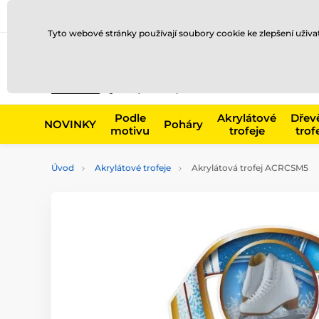
Doprava a platba
Prodejny
Kontakty
Blog
Tyto webové stránky používají soubory cookie ke zlepšení uživ
Např. produk
Podle
Akrylátové
Dřev
NOVINKY
Poháry
motivu
trofeje
trof
Úvod
Akrylátové trofeje
Akrylátová trofej ACRCSM5