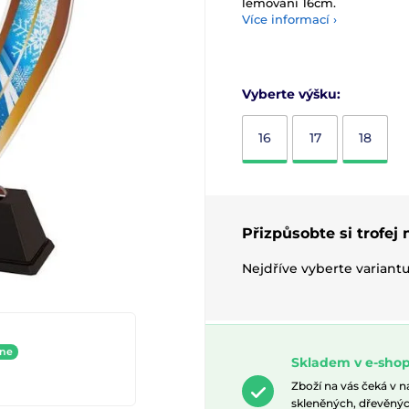
lémování 16cm.
Více informací ›
Vyberte výšku:
16
17
18
Přizpůsobte si trofej
Nejdříve vyberte variant
ine
Skladem v e-shop
Zboží na vás čeká v 
skleněných, dřevěnýc