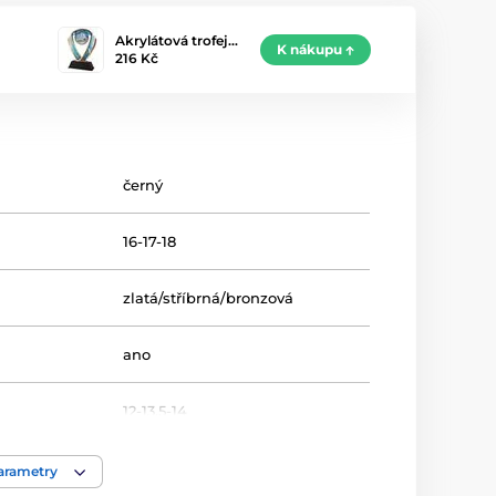
Akrylátová trofej…
K nákupu
216 Kč
černý
16-17-18
zlatá/stříbrná/bronzová
ano
12-13.5-14
Trofeje
parametry