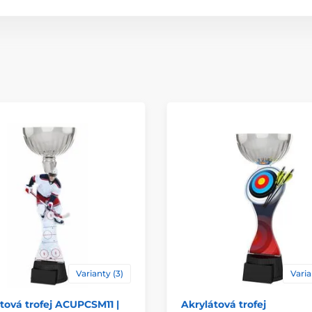
Materiál
Způsob personaliz
Varianty (3)
Varia
tová trofej ACUPCSM11 |
Akrylátová trofej