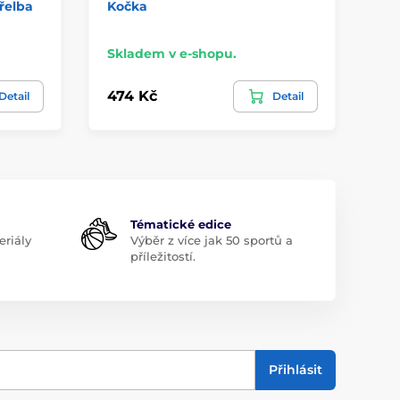
řelba
Kočka
Ba
Skladem v e-shopu.
Sk
474 Kč
25
Detail
Detail
Tématické edice
riály
Výběr z více jak 50 sportů a
příležitostí.
Přihlásit