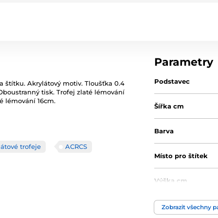
Parametry
Podstavec
a štítku. Akrylátový motiv. Tloušťka 0.4
Oboustranný tisk. Trofej zlaté lémování
ové lémování 16cm.
Šířka cm
Barva
átové trofeje
ACRCS
Místo pro štítek
Výška cm
Typ ocenění
Zobrazit všechny 