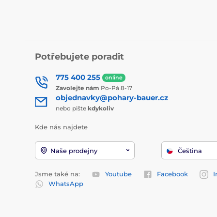
Potřebujete poradit
775 400 255
online
Zavolejte nám
Po-Pá 8-17
objednavky@pohary-bauer.cz
nebo pište
kdykoliv
Kde nás najdete
Naše prodejny
Čeština
Jsme také na:
Youtube
Facebook
I
WhatsApp