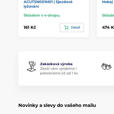
ACUTSN001M01 | Sjezdové
Hokej
lyžování
Skladem v e-shopu.
Sklad
161 Kč
474 K
Detail
Zakázková výroba
Zboží vám vyrobíme i
potiskneme již od 1 ks
Novinky a slevy do vašeho mailu