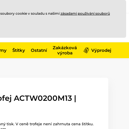
Registrace
Přihlásit se
CZK
 soubory cookie v souladu s našimi
zásadami používání souborů
0
Nakupte ještě za
10 000 Kč
0 Kč
a získejte
dopravu zdarma
Zakázková
émy
Štítky
Ostatní
Výprodej
výroba
rofej ACTW0200M13 |
ný tisk. V ceně trofeje není zahrnuta cena štítku.