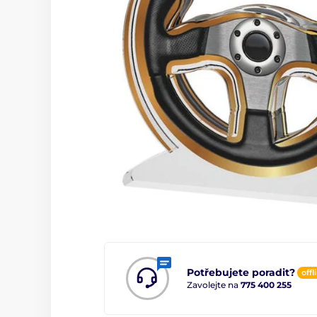
Potřebujete poradit?
offl
Zavolejte na
775 400 255