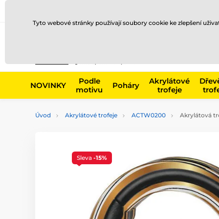
Doprava a platba
Prodejny
Kontakty
Blog
Tyto webové stránky používají soubory cookie ke zlepšení uživ
Např. produk
Podle
Akrylátové
Dřev
NOVINKY
Poháry
motivu
trofeje
trof
Úvod
Akrylátové trofeje
ACTW0200
Akrylátová t
Sleva
-15%