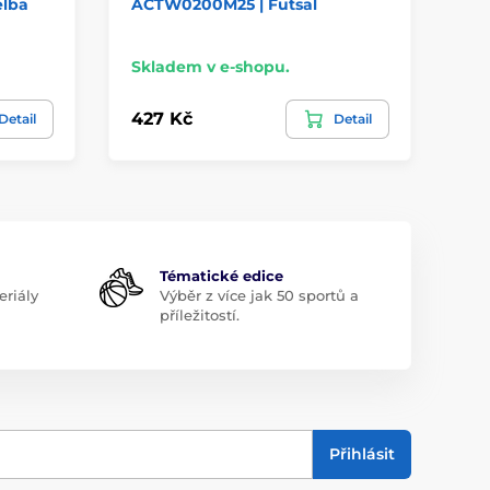
elba
ACTW0200M25 | Futsal
AC
Skladem v e-shopu.
Sk
427 Kč
42
Detail
Detail
Tématické edice
riály
Výběr z více jak 50 sportů a
příležitostí.
Přihlásit