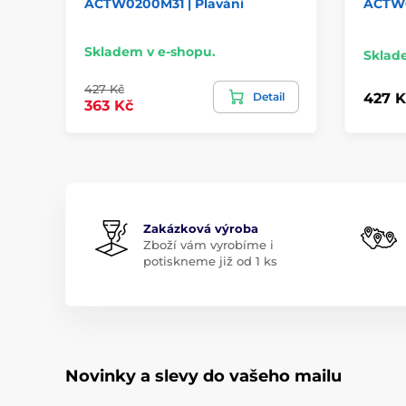
ACTW0200M31 | Plavání
ACTW0
Skladem v e-shopu.
Sklad
427 Kč
Detail
427 K
363 Kč
Zakázková výroba
Zboží vám vyrobíme i
potiskneme již od 1 ks
Novinky a slevy do vašeho mailu