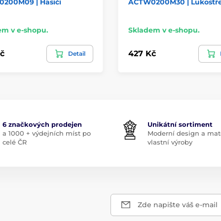
200M09 | Hasiči
ACTW0200M30 | Lukostř
em v e-shopu.
Skladem v e-shopu.
č
427 Kč
Detail
6 značkových prodejen
Unikátní sortiment
a 1000 + výdejních míst po
Moderní design a mate
celé ČR
vlastní výroby
Zde napište váš e-mail