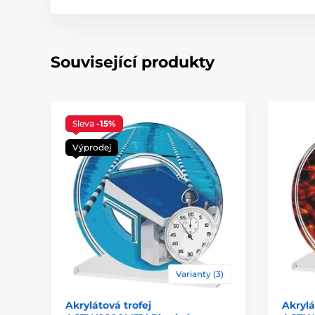
Související produkty
Sleva
-15%
Výprodej
Varianty (3)
Akrylátová trofej
Akrylá