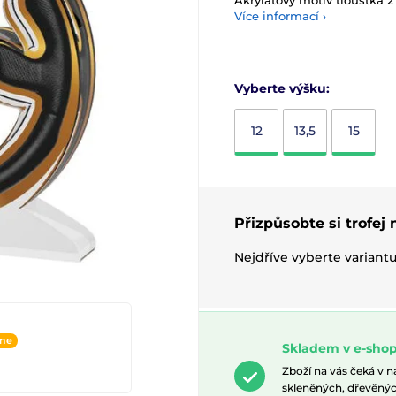
Akrylátový motiv tloušťka 2
Více informací ›
Vyberte výšku:
12
13,5
15
Přizpůsobte si trofej
Nejdříve vyberte variant
ine
Skladem v e-shop
Zboží na vás čeká v 
skleněných, dřevěnýc