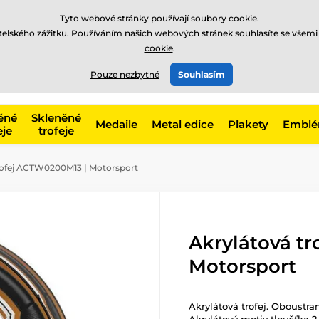
Tyto webové stránky používají soubory cookie.
atelského zážitku. Používáním našich webových stránek souhlasíte se všemi
cookie
.
775 400 255
offline
t, kategorie
Pouze nezbytné
Souhlasím
Zavolejte nám
(Po-Pá 8-17)
ěné
Skleněné
Medaile
Metal edice
Plakety
Embl
eje
trofeje
rofej ACTW0200M13 | Motorsport
Akrylátová t
Motorsport
Akrylátová trofej. Oboustran