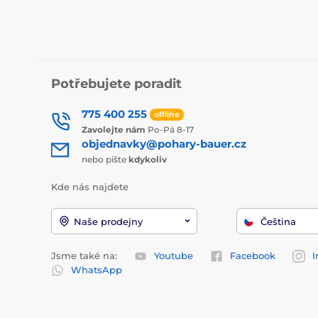
Potřebujete poradit
775 400 255
offline
Zavolejte nám
Po-Pá 8-17
objednavky@pohary-bauer.cz
nebo pište
kdykoliv
Kde nás najdete
Naše prodejny
Čeština
Jsme také na:
Youtube
Facebook
I
WhatsApp