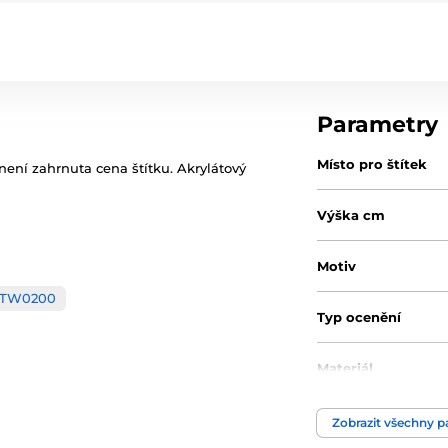
Parametry
Místo pro štítek
 není zahrnuta cena štítku. Akrylátový
Výška cm
Motiv
TW0200
Typ ocenění
Materiál
Způsob personaliz
Zobrazit všechny 