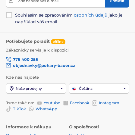
Zde napište váš e-mail
Přihlásit
Souhlasím se zpracováním
osobních údajů
jako je
například váš email
Potřebujete poradit
offline
Zákaznický servis je k dispozici
775 400 255
objednavky@pohary-bauer.cz
Kde nás najdete
Naše prodejny
Čeština
Jsme také na:
Youtube
Facebook
Instagram
TikTok
WhatsApp
Informace k nákupu
O společnosti