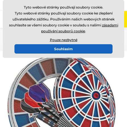
775 400 255
Zavolejte nám
(Po-Pá 8-17)
Tyto webové stránky používají soubory cookie.
Tyto webové stránky používají soubory cookie ke zlepšení
0
uživatelského zážitku. Používáním našich webových stránek
Menu
souhlasíte se všemi soubory cookie v souladu s našimi
zásadami
používání souborů cookie
.
Úvod
Akrylátové trofeje
ACTW0200
Pouze nezbytné
Souhlasím