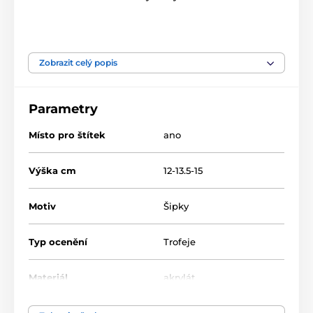
Produkt je zařazen v kategoriích
Zobrazit celý popis
Šipky
Akrylátové trofeje
ACTW0200
Parametry
Místo pro štítek
ano
Výška cm
12-13.5-15
Motiv
Šipky
Typ ocenění
Trofeje
Materiál
akrylát