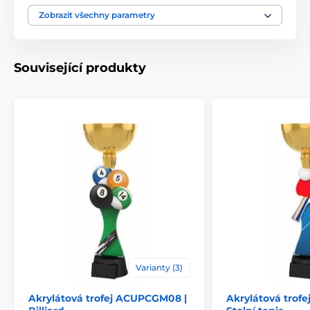
Typ ocenění
Trofeje
Zobrazit všechny parametry
Materiál
kov
,
akrylát
Související produkty
Způsob personalizace
štítek
Varianty (3)
Akrylátová trofej ACUPCGM08 |
Akrylátová trof