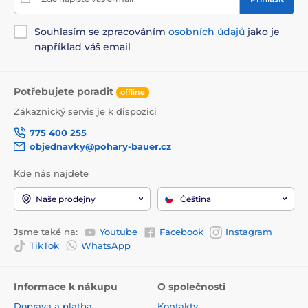
Souhlasím se zpracováním
osobních údajů
jako je
například váš email
Potřebujete poradit
offline
Zákaznický servis je k dispozici
775 400 255
objednavky@pohary-bauer.cz
Kde nás najdete
Naše prodejny
Čeština
Jsme také na:
Youtube
Facebook
Instagram
TikTok
WhatsApp
Informace k nákupu
O společnosti
Doprava a platba
Kontakty