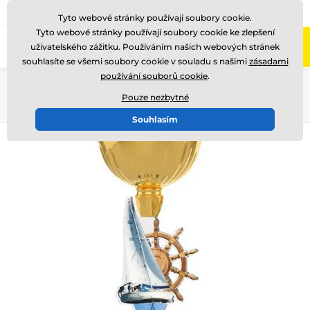
775 400 255
Zavolejte nám
(Po-Pá 8-17)
Tyto webové stránky používají soubory cookie.
Tyto webové stránky používají soubory cookie ke zlepšení
0
uživatelského zážitku. Používáním našich webových stránek
Menu
souhlasíte se všemi soubory cookie v souladu s našimi
zásadami
používání souborů cookie
.
Úvod
Akrylátové trofeje
ACUPCG
Pouze nezbytné
Souhlasím