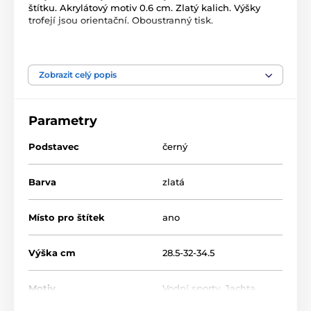
štítku. Akrylátový motiv 0.6 cm. Zlatý kalich. Výšky
trofejí jsou orientační. Oboustranný tisk.
Produkt je zařazen v kategoriích
Zobrazit celý popis
Vodní sporty
Akrylátové trofeje
ACUPCG
Parametry
Podstavec
černý
Barva
zlatá
Místo pro štítek
ano
Výška cm
28.5-32-34.5
Motiv
Vodní sporty
,
Jachta