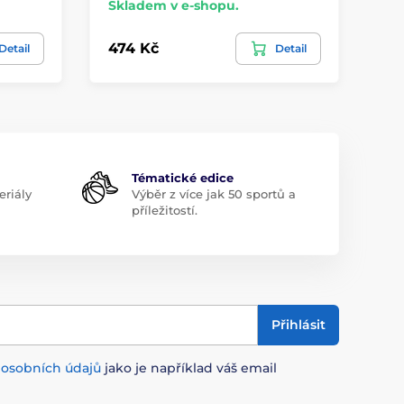
Skladem v e-shopu.
Sk
474 Kč
47
Detail
Detail
Tématické edice
riály
Výběr z více jak 50 sportů a
příležitostí.
Přihlásit
m
osobních údajů
jako je například váš email