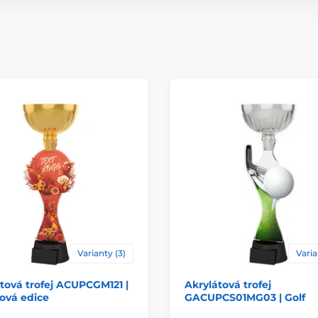
Způsob personaliz
Varianty (3)
Varia
tová trofej ACUPCGM121 |
Akrylátová trofej
ová edice
GACUPCS01MG03 | Golf