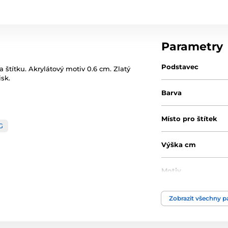
Parametry
Podstavec
a štítku. Akrylátový motiv 0.6 cm. Zlatý
isk.
Barva
Místo pro štítek
G
Výška cm
Motiv
Typ ocenění
Zobrazit všechny 
Materiál