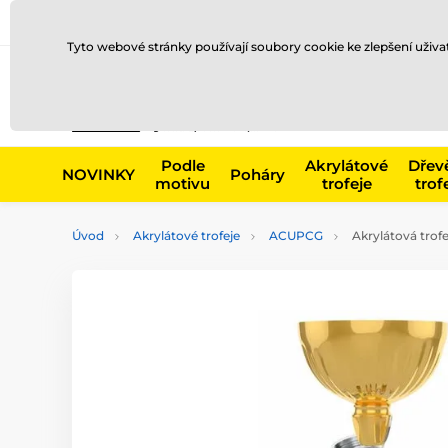
Doprava a platba
Prodejny
Kontakty
Blog
Tyto webové stránky používají soubory cookie ke zlepšení uživ
Např. produk
Podle
Akrylátové
Dřev
NOVINKY
Poháry
motivu
trofeje
trof
Úvod
Akrylátové trofeje
ACUPCG
Akrylátová trof