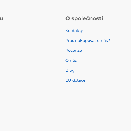
pu
O společnosti
Kontakty
Proč nakupovat u nás?
Recenze
O nás
í
Blog
EU dotace