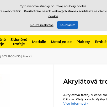
Tyto webové stránky používají soubory cookie.
atelského zážitku. Používáním našich webových stránek souhlasíte se všemi
cookie
.
775 400 255
offline
t, kategorie
Pouze nezbytné
Souhlasím
Zavolejte nám
(Po-Pá 8-17)
ěné
Skleněné
Medaile
Metal edice
Plakety
Embl
eje
trofeje
ej ACUPCGM55 | Hasiči
Akrylátová tr
Akrylátová trofej. V ceně tr
0.6 cm. Zlatý kalich. Výšky 
Více informací ›