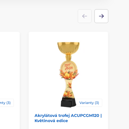
ace
štítek
nty (3)
Varianty (3)
Akrylátová trofej ACUPCGM120 |
Ak
Květinová edice
Cyk