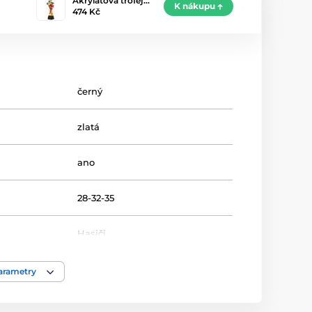
Akrylátová trofej…
K nákupu
474 Kč
černý
zlatá
ano
28-32-35
Hasiči
Trofeje
parametry
kov
,
akrylát