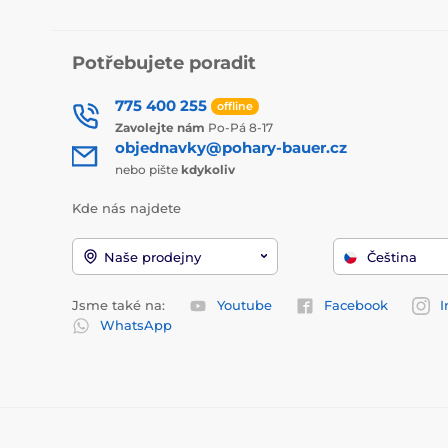
Potřebujete poradit
775 400 255
offline
Zavolejte nám
Po-Pá 8-17
objednavky@pohary-bauer.cz
nebo pište
kdykoliv
Kde nás najdete
Naše prodejny
Čeština
Jsme také na:
Youtube
Facebook
I
WhatsApp