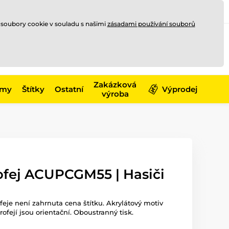
Registrace
Přihlásit se
CZK
 soubory cookie v souladu s našimi
zásadami používání souborů
0
Nakupte ještě za
10 000 Kč
0 Kč
a získejte
dopravu zdarma
Zakázková
émy
Štítky
Ostatní
Výprodej
výroba
ofej ACUPCGM55 | Hasiči
ofeje není zahrnuta cena štítku. Akrylátový motiv
trofejí jsou orientační. Oboustranný tisk.