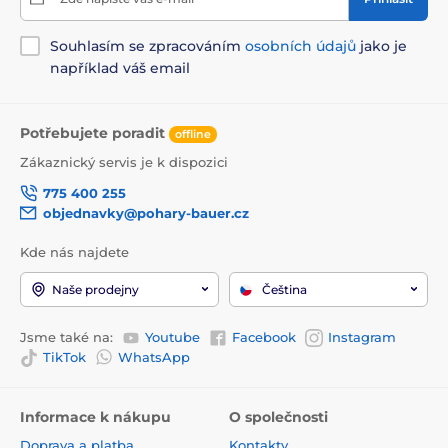
Souhlasím se zpracováním
osobních údajů
jako je
například váš email
Potřebujete poradit
offline
Zákaznický servis je k dispozici
775 400 255
objednavky@pohary-bauer.cz
Kde nás najdete
Naše prodejny
Čeština
Jsme také na:
Youtube
Facebook
Instagram
TikTok
WhatsApp
Informace k nákupu
O společnosti
Doprava a platba
Kontakty