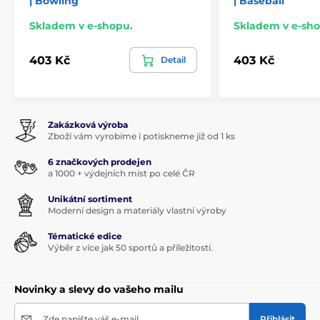
| Bowling
| Baseball
Skladem v e-shopu.
Skladem v e-sho
403 Kč
403 Kč
Detail
Zakázková výroba
Zboží vám vyrobíme i potiskneme již od 1 ks
6 značkových prodejen
a 1000 + výdejních míst po celé ČR
Unikátní sortiment
Moderní design a materiály vlastní výroby
Tématické edice
Výběr z více jak 50 sportů a příležitostí.
Novinky a slevy do vašeho mailu
Zde napište váš e-mail
Přihlásit