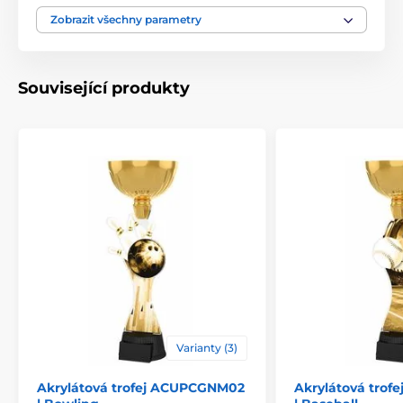
Typ ocenění
Trofeje
Zobrazit všechny parametry
Materiál
akrylát
Související produkty
Způsob personalizace
štítek
Varianty (3)
Akrylátová trofej ACUPCGNM02
Akrylátová tro