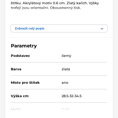
štítku. Akrylátový motiv 0.6 cm. Zlatý kalich. Výšky
trofejí jsou orientační. Oboustranný tisk.
Produkt je zařazen v kategoriích
Zobrazit celý popis
Golf
Acrylic line
Akrylátové trofeje
ACUPCGN
Parametry
Podstavec
černý
Barva
zlatá
Místo pro štítek
ano
Výška cm
28.5-32-34.5
Motiv
Golf