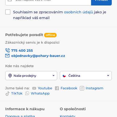
Souhlasím se zpracováním
osobních údajů
jako je
například váš email
Potřebujete poradit
offline
Zákaznický servis je k dispozici
775 400 255
objednavky@pohary-bauer.cz
Kde nás najdete
Naše prodejny
Čeština
Jsme také na:
Youtube
Facebook
Instagram
TikTok
WhatsApp
Informace k nákupu
O společnosti
Doprava a platba
Kontakty