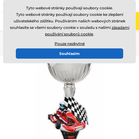
775 400 255
Zavolejte nám
(Po-Pá 8-17)
Tyto webové stránky používají soubory cookie.
Tyto webové stránky používají soubory cookie ke zlepšení
0
uživatelského zážitku. Používáním našich webových stránek
Menu
souhlasíte se všemi soubory cookie v souladu s našimi
zásadami
používání souborů cookie
.
Úvod
Akrylátové trofeje
ACUPCS
Pouze nezbytné
Souhlasím