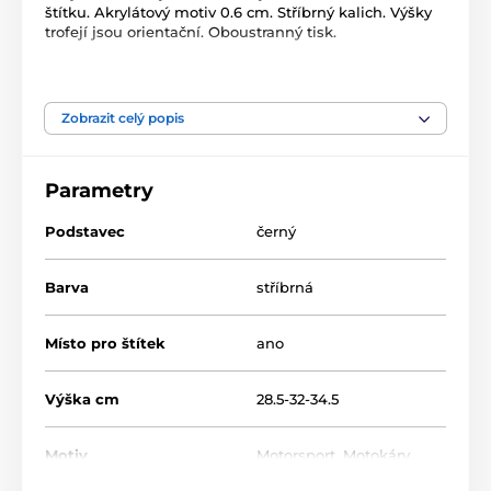
štítku. Akrylátový motiv 0.6 cm. Stříbrný kalich. Výšky
trofejí jsou orientační. Oboustranný tisk.
Produkt je zařazen v kategoriích
Zobrazit celý popis
Motokáry
Motorsport
ACUPCS
Parametry
Podstavec
černý
Barva
stříbrná
Místo pro štítek
ano
Výška cm
28.5-32-34.5
Motiv
Motorsport
,
Motokáry