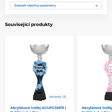
Typ ocenění
Trofeje
Zobrazit všechny parametry
Materiál
kov
,
akrylát
Související produkty
Způsob personalizace
štítek
Varianty (3)
Akrylátová trofej ACUPCSM111 |
Akrylátová trofe