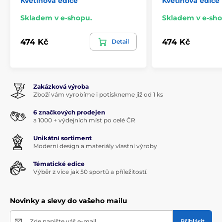
Květinová edice
Květinová edice
Skladem v e-shopu.
Skladem v e-sho
474 Kč
474 Kč
Detail
Zakázková výroba
Zboží vám vyrobíme i potiskneme již od 1 ks
6 značkových prodejen
a 1000 + výdejních míst po celé ČR
Unikátní sortiment
Moderní design a materiály vlastní výroby
Tématické edice
Výběr z více jak 50 sportů a příležitostí.
Novinky a slevy do vašeho mailu
Zde napište váš e-mail
Přihlásit