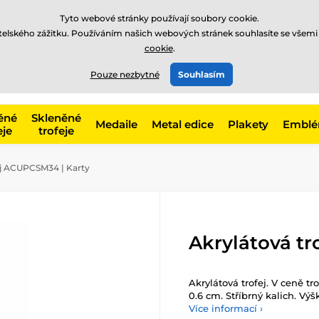
Tyto webové stránky používají soubory cookie.
atelského zážitku. Používáním našich webových stránek souhlasíte se všemi
cookie
.
775 400 255
offline
t, kategorie
Pouze nezbytné
Souhlasím
Zavolejte nám
(Po-Pá 8-17)
ěné
Skleněné
Medaile
Metal edice
Plakety
Embl
eje
trofeje
ej ACUPCSM34 | Karty
Akrylátová t
Akrylátová trofej. V ceně tr
0.6 cm. Stříbrný kalich. Výš
Více informací ›