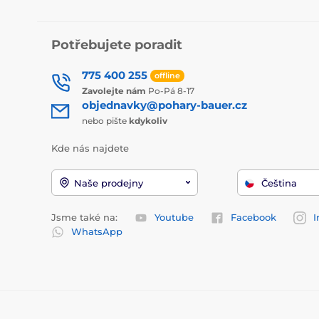
Potřebujete poradit
775 400 255
offline
Zavolejte nám
Po-Pá 8-17
objednavky@pohary-bauer.cz
nebo pište
kdykoliv
Kde nás najdete
Naše prodejny
Čeština
Jsme také na:
Youtube
Facebook
I
WhatsApp