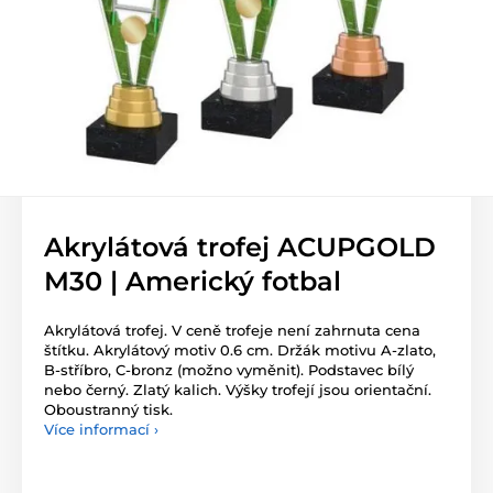
Akrylátová trofej ACUPGOLD
M30 | Americký fotbal
Akrylátová trofej. V ceně trofeje není zahrnuta cena
štítku. Akrylátový motiv 0.6 cm. Držák motivu A-zlato,
B-stříbro, C-bronz (možno vyměnit). Podstavec bílý
nebo černý. Zlatý kalich. Výšky trofejí jsou orientační.
Oboustranný tisk.
Více informací ›