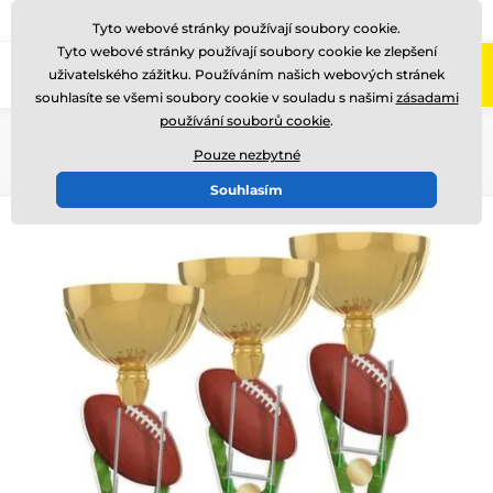
775 400 255
Zavolejte nám
(Po-Pá 8-17)
Tyto webové stránky používají soubory cookie.
Tyto webové stránky používají soubory cookie ke zlepšení
0
uživatelského zážitku. Používáním našich webových stránek
Menu
souhlasíte se všemi soubory cookie v souladu s našimi
zásadami
používání souborů cookie
.
Úvod
Akrylátové trofeje
ACUPGOLD
Pouze nezbytné
Souhlasím