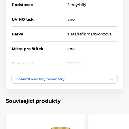
Podstavec
černý/bílý
UV HQ tisk
ano
Barva
zlatá/stříbrná/bronzová
Místo pro štítek
ano
Průměr cm
12-12-14
Výška cm
32-33-38
Zobrazit všechny parametry
Motiv
Americký fotbal
Související produkty
Typ ocenění
Trofeje
Materiál
kov
,
akrylát
,
plast