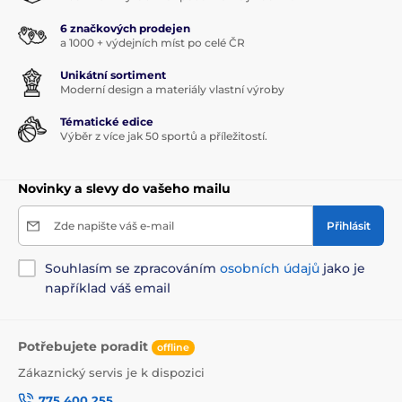
6 značkových prodejen
a 1000 + výdejních míst po celé ČR
Unikátní sortiment
Moderní design a materiály vlastní výroby
Tématické edice
Výběr z více jak 50 sportů a příležitostí.
Novinky a slevy do vašeho mailu
Zde napište váš e-mail
Přihlásit
Souhlasím se zpracováním
osobních údajů
jako je
například váš email
Potřebujete poradit
offline
Zákaznický servis je k dispozici
775 400 255