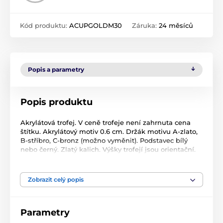
Kód produktu:
ACUPGOLDM30
Záruka:
24 měsíců
Popis a parametry
Popis produktu
Akrylátová trofej. V ceně trofeje není zahrnuta cena
štítku. Akrylátový motiv 0.6 cm. Držák motivu A-zlato,
B-stříbro, C-bronz (možno vyměnit). Podstavec bílý
nebo černý. Zlatý kalich. Výšky trofejí jsou orientační.
Oboustranný tisk.
Zobrazit celý popis
Produkt je zařazen v kategoriích
Americký fotbal
Akrylátové trofeje
Parametry
ACUPGOLD