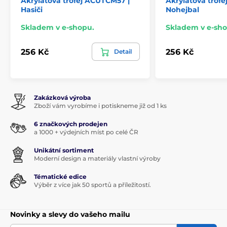
Akrylátová trofej ACUTCM57 |
Akrylátová trof
Hasiči
Nohejbal
Skladem v e-shopu.
Skladem v e-sho
256 Kč
256 Kč
Detail
Zakázková výroba
Zboží vám vyrobíme i potiskneme již od 1 ks
6 značkových prodejen
a 1000 + výdejních míst po celé ČR
Unikátní sortiment
Moderní design a materiály vlastní výroby
Tématické edice
Výběr z více jak 50 sportů a příležitostí.
Novinky a slevy do vašeho mailu