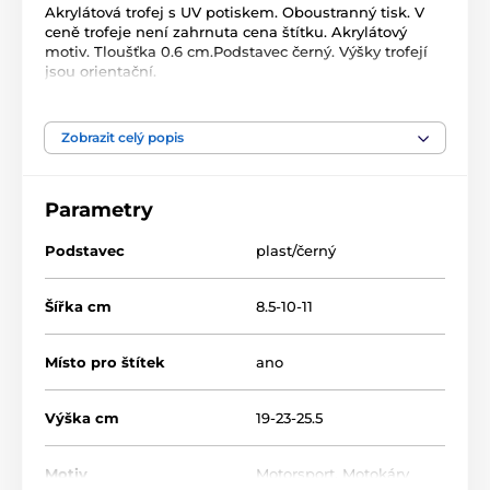
Akrylátová trofej s UV potiskem. Oboustranný tisk. V
ceně trofeje není zahrnuta cena štítku. Akrylátový
motiv. Tloušťka 0.6 cm.Podstavec černý. Výšky trofejí
jsou orientační.
Produkt je zařazen v kategoriích
Zobrazit celý popis
Motokáry
Motorsport
Parametry
Akrylátové trofeje
ACUTC
Podstavec
plast/černý
Šířka cm
8.5-10-11
Místo pro štítek
ano
Výška cm
19-23-25.5
Motiv
Motorsport
,
Motokáry