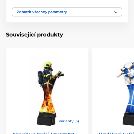
Typ ocenění
Trofeje
Zobrazit všechny parametry
Materiál
akrylát
Související produkty
Způsob personalizace
štítek
Varianty (3)