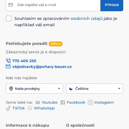
Zde napište váš e-mail
Přihlásit
Souhlasím se zpracováním
osobních údajů
jako je
například váš email
Potřebujete poradit
offline
Zákaznický servis je k dispozici
775 400 255
objednavky@pohary-bauer.cz
Kde nás najdete
Naše prodejny
Čeština
Jsme také na:
Youtube
Facebook
Instagram
TikTok
WhatsApp
Informace k nákupu
O společnosti