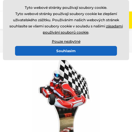
775 400 255
Zavolejte nám
(Po-Pá 8-17)
Tyto webové stránky používají soubory cookie.
Tyto webové stránky používají soubory cookie ke zlepšení
0
uživatelského zážitku. Používáním našich webových stránek
Menu
souhlasíte se všemi soubory cookie v souladu s našimi
zásadami
používání souborů cookie
.
Úvod
Akrylátové trofeje
ACUTC
Pouze nezbytné
Souhlasím