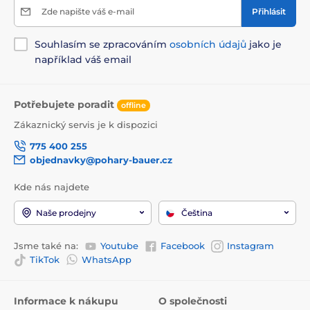
Zde napište váš e-mail
Přihlásit
Souhlasím se zpracováním
osobních údajů
jako je
například váš email
Potřebujete poradit
offline
Zákaznický servis je k dispozici
775 400 255
objednavky@pohary-bauer.cz
Kde nás najdete
Naše prodejny
Čeština
Jsme také na:
Youtube
Facebook
Instagram
TikTok
WhatsApp
Informace k nákupu
O společnosti