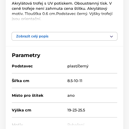
Akrylátová trofej s UV potiskem. Oboustranný tisk. V
ceně trofeje není zahrnuta cena štítku. Akrylátový
motiv. Tloušťka 0.6 cm.Podstavec černý. Výšky trofejí
jsou orientační.
Produkt je zařazen v kategoriích
Zobrazit celý popis
Rybaření
Akrylátové trofeje
Parametry
ACUTC
Podstavec
plast/černý
Šířka cm
8.5-10-11
Místo pro štítek
ano
Výška cm
19-23-25.5
Motiv
Rybaření