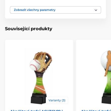
Typ ocenění
Trofeje
Zobrazit všechny parametry
Materiál
akrylát
Související produkty
Způsob personalizace
štítek
Varianty (3)