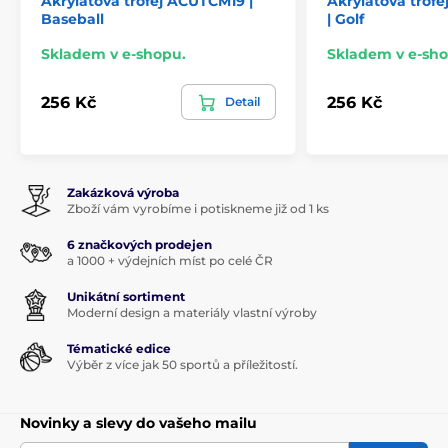
Akrylátová trofej ACUTCM19 |
Akrylátová tro
Baseball
| Golf
Skladem v e-shopu.
Skladem v e-sho
256 Kč
256 Kč
Detail
Zakázková výroba
Zboží vám vyrobíme i potiskneme již od 1 ks
6 značkových prodejen
a 1000 + výdejních míst po celé ČR
Unikátní sortiment
Moderní design a materiály vlastní výroby
Tématické edice
Výběr z více jak 50 sportů a příležitostí.
Novinky a slevy do vašeho mailu