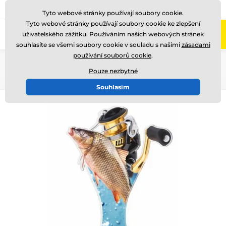
775 400 255
Zavolejte nám
(Po-Pá 8-17)
Tyto webové stránky používají soubory cookie.
Tyto webové stránky používají soubory cookie ke zlepšení
0
uživatelského zážitku. Používáním našich webových stránek
Menu
souhlasíte se všemi soubory cookie v souladu s našimi
zásadami
používání souborů cookie
.
Úvod
Akrylátové trofeje
ACUTC
Pouze nezbytné
Souhlasím