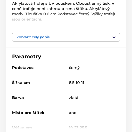
Akrylátová trofej s UV potiskem. Oboustranný tisk. V
ceně trofeje není zahrnuta cena štítku. Akrylátový
motiv. Tloušťka 0.6 cm.Podstavec černý. Výšky trofejí
jsou orientační.
Produkt je zařazen v kategoriích
Zobrazit celý popis
Fotbal
Acrylic line
Parametry
Akrylátové trofeje
ACUTCN
Podstavec
černý
Šířka cm
8.5-10-11
Barva
zlatá
Místo pro štítek
ano
Výška cm
19-23-25.5