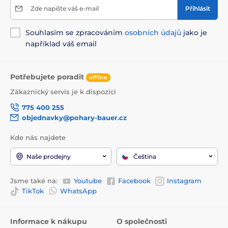
Zde napište váš e-mail
Přihlásit
Souhlasím se zpracováním
osobních údajů
jako je
například váš email
Potřebujete poradit
offline
Zákaznický servis je k dispozici
775 400 255
objednavky@pohary-bauer.cz
Kde nás najdete
Naše prodejny
Čeština
Jsme také na:
Youtube
Facebook
Instagram
TikTok
WhatsApp
Informace k nákupu
O společnosti