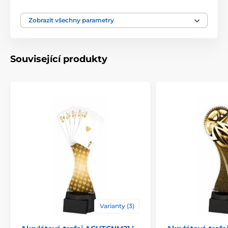
Motiv
Fotbal
Zobrazit všechny parametry
Typ ocenění
Trofeje
Související produkty
Materiál
akrylát
Způsob personalizace
štítek
Varianty (3)