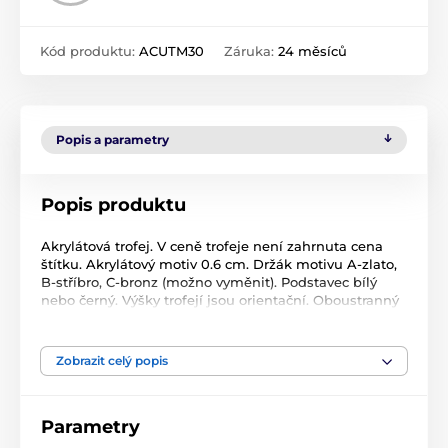
Kód produktu:
ACUTM30
Záruka:
24 měsíců
Popis a parametry
Popis produktu
Akrylátová trofej. V ceně trofeje není zahrnuta cena
štítku. Akrylátový motiv 0.6 cm. Držák motivu A-zlato,
B-stříbro, C-bronz (možno vyměnit). Podstavec bílý
nebo černý. Výšky trofejí jsou orientační. Oboustranný
tisk.
Zobrazit celý popis
Produkt je zařazen v kategoriích
Americký fotbal
Akrylátové trofeje
Parametry
ACUT