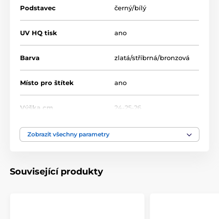
Podstavec
černý/bílý
UV HQ tisk
ano
Barva
zlatá/stříbrná/bronzová
Místo pro štítek
ano
Výška cm
24-25-26
Motiv
Americký fotbal
Zobrazit všechny parametry
Typ ocenění
Trofeje
Související produkty
Materiál
akrylát
Způsob personalizace
štítek