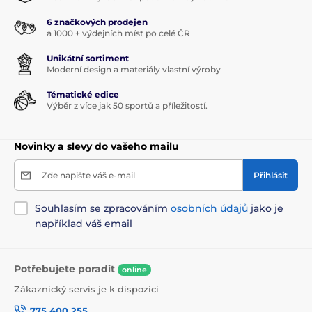
6 značkových prodejen
a 1000 + výdejních míst po celé ČR
Unikátní sortiment
Moderní design a materiály vlastní výroby
Tématické edice
Výběr z více jak 50 sportů a příležitostí.
Novinky a slevy do vašeho mailu
Zde napište váš e-mail
Přihlásit
Souhlasím se zpracováním
osobních údajů
jako je
například váš email
Potřebujete poradit
online
Zákaznický servis je k dispozici
775 400 255