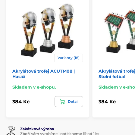
Varianty (18)
Akrylátová trofej ACUTM08 |
Akrylátová trof
Hasiči
Stolní fotbal
Skladem v e-shopu.
Skladem v e-sho
384 Kč
384 Kč
Detail
Zakázková výroba
Zboží vám vyrobíme i potiskneme již od 1 ks