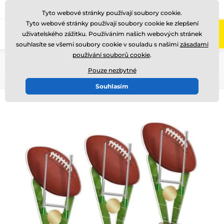
775 400 255
Zavolejte nám
(Po-Pá 8-17)
Tyto webové stránky používají soubory cookie.
Tyto webové stránky používají soubory cookie ke zlepšení
0
uživatelského zážitku. Používáním našich webových stránek
Menu
souhlasíte se všemi soubory cookie v souladu s našimi
zásadami
používání souborů cookie
.
Úvod
Akrylátové trofeje
ACUT
Pouze nezbytné
Souhlasím