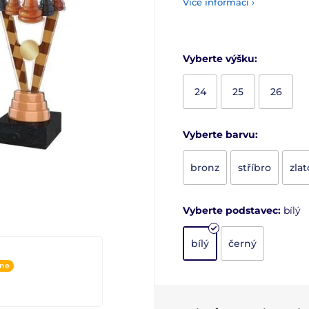
Více informací ›
Vyberte výšku:
24
25
26
Vyberte barvu:
bronz
stříbro
zlat
Vyberte podstavec:
bílý
bílý
černý
ine