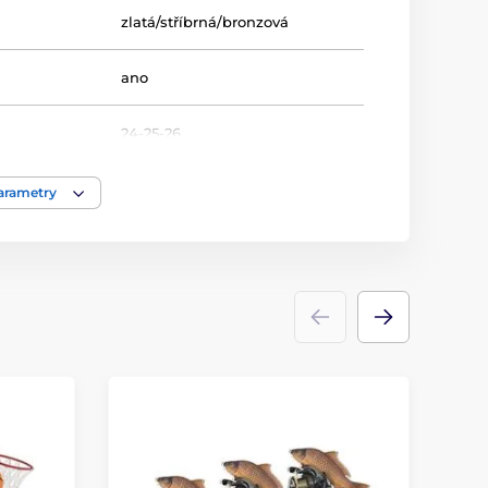
zlatá/stříbrná/bronzová
ano
24-25-26
Šachy
parametry
Trofeje
akrylát
ace
štítek