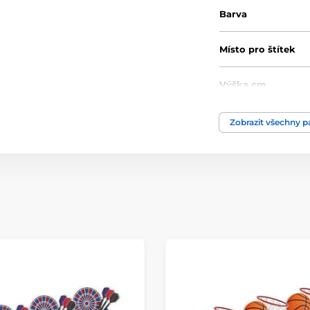
Barva
Místo pro štítek
Výška cm
Motiv
Zobrazit všechny 
Typ ocenění
Materiál
Způsob personaliz