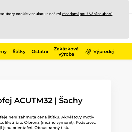
Registrace
Přihlásit se
CZK
 soubory cookie v souladu s našimi
zásadami používání souborů
0
Nakupte ještě za
10 000 Kč
0 Kč
a získejte
dopravu zdarma
Zakázková
émy
Štítky
Ostatní
Výprodej
výroba
ofej ACUTM32 | Šachy
ofeje není zahrnuta cena štítku. Akrylátový motiv
o, B-stříbro, C-bronz (možno vyměnit). Podstavec
jí jsou orientační. Oboustranný tisk.