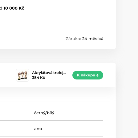
d
10 000 Kč
Záruka:
24 měsíců
Akrylátová trofej…
K nákupu
384 Kč
černý/bílý
ano