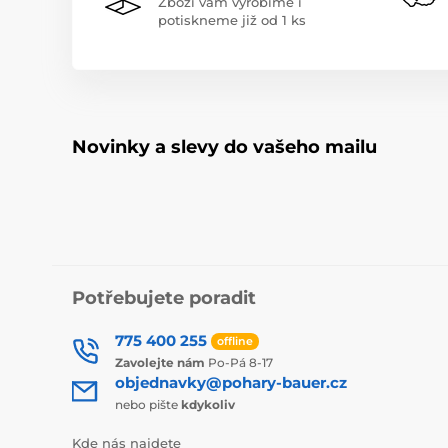
Zboží vám vyrobíme i
potiskneme již od 1 ks
Novinky a slevy do vašeho mailu
Potřebujete poradit
775 400 255
offline
Zavolejte nám
Po-Pá 8-17
objednavky@pohary-bauer.cz
nebo pište
kdykoliv
Kde nás najdete