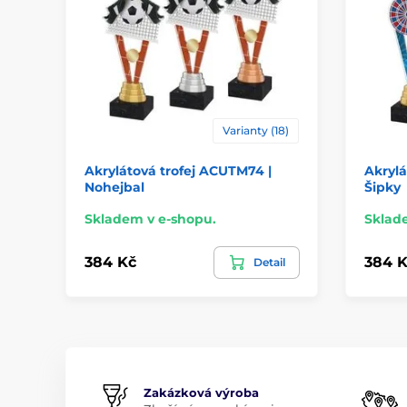
Varianty (18)
Akrylátová trofej ACUTM74 |
Akrylá
Nohejbal
Šipky
Skladem v e-shopu.
Sklad
384 Kč
384 K
Detail
Zakázková výroba