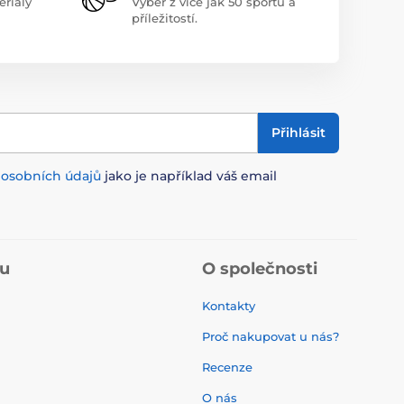
riály
Výběr z více jak 50 sportů a
příležitostí.
Přihlásit
m
osobních údajů
jako je například váš email
pu
O společnosti
Kontakty
Proč nakupovat u nás?
Recenze
O nás