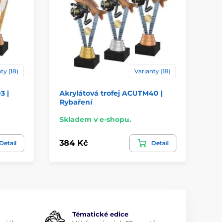
ty (18)
Varianty (18)
3 |
Akrylátová trofej ACUTM40 |
Ak
Rybaření
Ka
Skladem v e-shopu.
Sk
384 Kč
38
Detail
Detail
Tématické edice