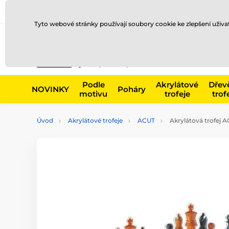
Doprava a platba
Prodejny
Kontakty
Blog
Tyto webové stránky používají soubory cookie ke zlepšení uživ
Např. produk
Podle
Akrylátové
Dřev
NOVINKY
Poháry
motivu
trofeje
trof
Úvod
Akrylátové trofeje
ACUT
Akrylátová trofej 