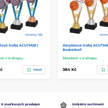
Varianty (18)
Varian
tová trofej ACUTM28 |
Akrylátová trofej ACUTM0
Basketball
em v e-shopu.
Skladem v e-shopu.
č
384 Kč
Detail
6 značkových prodejen
Unikátní sortiment