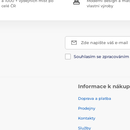
a 1000 + výdejních míst po
Moderní design a mate
celé ČR
vlastní výroby
Zde napište váš e-mail
Souhlasím se zpracování
Informace k náku
Doprava a platba
Prodejny
Kontakty
Služby