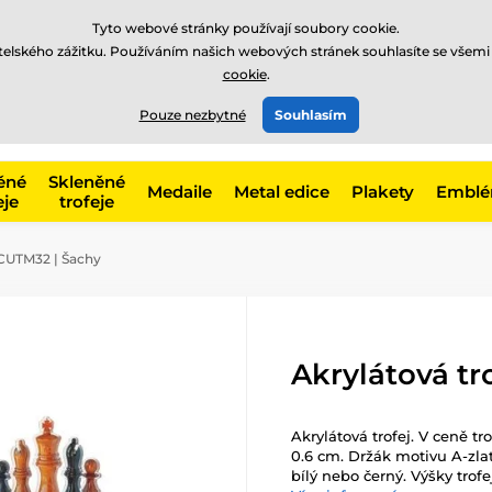
Tyto webové stránky používají soubory cookie.
atelského zážitku. Používáním našich webových stránek souhlasíte se všemi
cookie
.
775 400 255
offline
t, kategorie
Pouze nezbytné
Souhlasím
Zavolejte nám
(Po-Pá 8-17)
ěné
Skleněné
Medaile
Metal edice
Plakety
Embl
eje
trofeje
ACUTM32 | Šachy
Akrylátová tr
Akrylátová trofej. V ceně tr
0.6 cm. Držák motivu A-zlat
bílý nebo černý. Výšky trofe