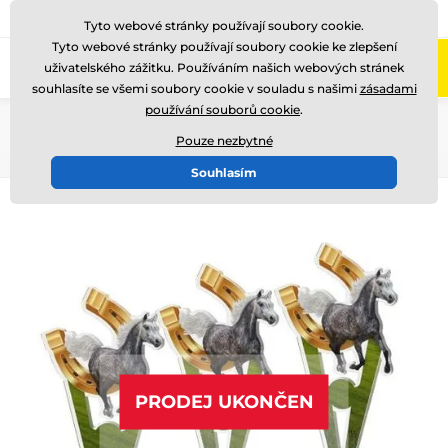
775 400 255
Zavolejte nám
(Po-Pá 8-17)
Tyto webové stránky používají soubory cookie.
Tyto webové stránky používají soubory cookie ke zlepšení
0
uživatelského zážitku. Používáním našich webových stránek
Menu
souhlasíte se všemi soubory cookie v souladu s našimi
zásadami
používání souborů cookie
.
Úvod
Akrylátové trofeje
ACUTMINI
Pouze nezbytné
Souhlasím
PRODEJ UKONČEN