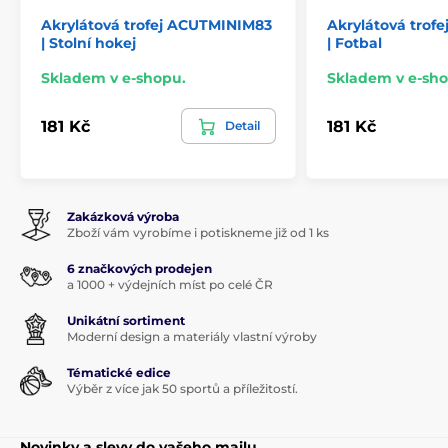
Akrylátová trofej ACUTMINIM83
Akrylátová trof
| Stolní hokej
| Fotbal
Skladem v e-shopu.
Skladem v e-sho
181 Kč
181 Kč
Detail
Zakázková výroba
Zboží vám vyrobíme i potiskneme již od 1 ks
6 značkových prodejen
a 1000 + výdejních míst po celé ČR
Unikátní sortiment
Moderní design a materiály vlastní výroby
Tématické edice
Výběr z více jak 50 sportů a příležitostí.
Novinky a slevy do vašeho mailu