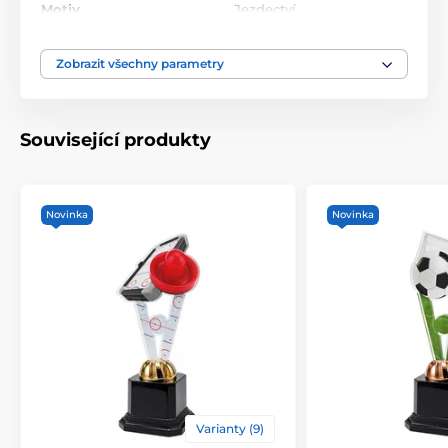
Motiv
Jezdectví
Typ ocenění
Trofeje
Zobrazit všechny parametry
Materiál
akrylát
Související produkty
Způsob personalizace
štítek
Novinka
Novinka
Varianty (9)