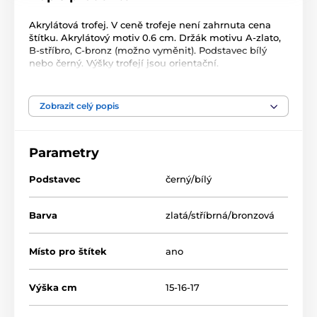
Akrylátová trofej. V ceně trofeje není zahrnuta cena
štítku. Akrylátový motiv 0.6 cm. Držák motivu A-zlato,
B-stříbro, C-bronz (možno vyměnit). Podstavec bílý
nebo černý. Výšky trofejí jsou orientační.
Produkt je zařazen v kategoriích
Zobrazit celý popis
Jezdectví
Akrylátové trofeje
Parametry
ACUTMINI
Podstavec
černý/bílý
Barva
zlatá/stříbrná/bronzová
Místo pro štítek
ano
Výška cm
15-16-17