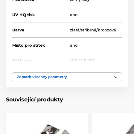
UV HQ tisk
ano
Barva
zlatá/stříbrná/bronzová
Místo pro štítek
ano
Výška cm
19.5-20.5-21.5
Motiv
Šipky
Zobrazit všechny parametry
Typ ocenění
Trofeje
Související produkty
Materiál
akrylát
Způsob personalizace
štítek