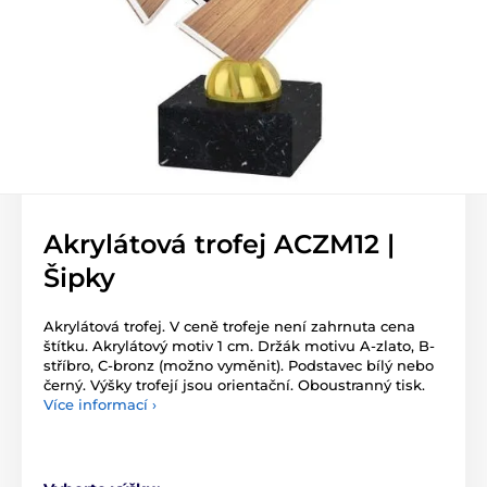
Akrylátová trofej ACZM12 |
Šipky
Akrylátová trofej. V ceně trofeje není zahrnuta cena
štítku. Akrylátový motiv 1 cm. Držák motivu A-zlato, B-
stříbro, C-bronz (možno vyměnit). Podstavec bílý nebo
černý. Výšky trofejí jsou orientační. Oboustranný tisk.
Více informací ›