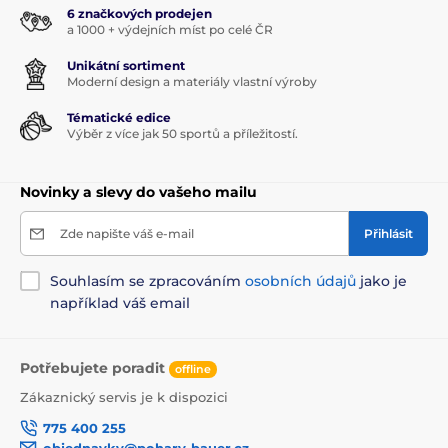
6 značkových prodejen
a 1000 + výdejních míst po celé ČR
Unikátní sortiment
Moderní design a materiály vlastní výroby
Tématické edice
Výběr z více jak 50 sportů a příležitostí.
Novinky a slevy do vašeho mailu
Zde napište váš e-mail
Přihlásit
Souhlasím se zpracováním
osobních údajů
jako je
například váš email
Potřebujete poradit
offline
Zákaznický servis je k dispozici
775 400 255
objednavky@pohary-bauer.cz