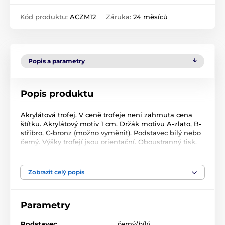
Kód produktu:
ACZM12
Záruka:
24 měsíců
Popis a parametry
Popis produktu
Akrylátová trofej. V ceně trofeje není zahrnuta cena
štítku. Akrylátový motiv 1 cm. Držák motivu A-zlato, B-
stříbro, C-bronz (možno vyměnit). Podstavec bílý nebo
černý. Výšky trofejí jsou orientační. Oboustranný tisk.
Produkt je zařazen v kategoriích
Zobrazit celý popis
Šipky
Akrylátové trofeje
ACZ
Parametry
Podstavec
černý/bílý