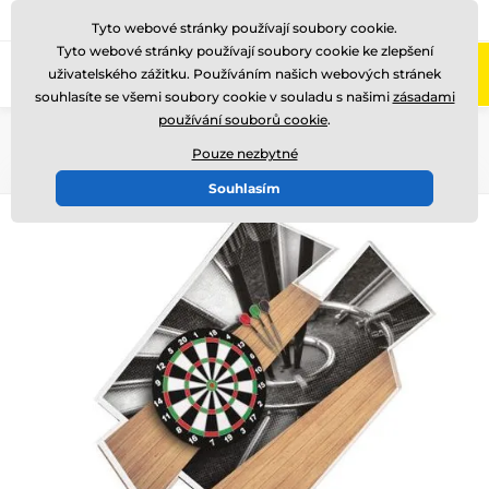
775 400 255
Zavolejte nám
(Po-Pá 8-17)
Tyto webové stránky používají soubory cookie.
Tyto webové stránky používají soubory cookie ke zlepšení
0
uživatelského zážitku. Používáním našich webových stránek
Menu
souhlasíte se všemi soubory cookie v souladu s našimi
zásadami
používání souborů cookie
.
Úvod
Akrylátové trofeje
ACZ
Pouze nezbytné
Souhlasím