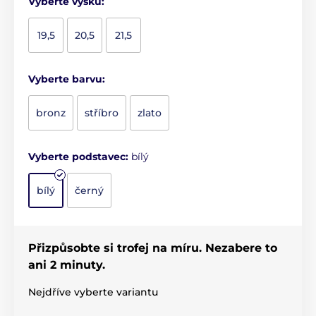
Vyberte výšku:
19,5
20,5
21,5
Vyberte barvu:
bronz
stříbro
zlato
Vyberte podstavec:
bílý
bílý
černý
Přizpůsobte si trofej na míru. Nezabere to
ani 2 minuty.
Nejdříve vyberte variantu