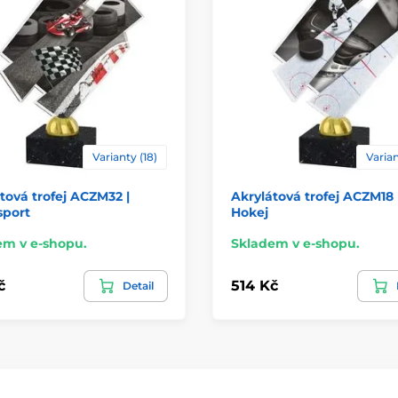
Varianty (18)
Varian
tová trofej ACZM32 |
Akrylátová trofej ACZM18 
sport
Hokej
em v e-shopu.
Skladem v e-shopu.
č
514 Kč
Detail