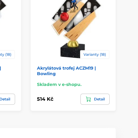
ty (18)
Varianty (18)
|
Akrylátová trofej ACZM19 |
Ak
Bowling
Bo
Skladem v e-shopu.
Sk
514 Kč
51
Detail
Detail