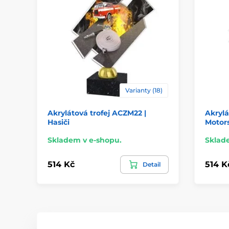
Varianty (18)
Akrylátová trofej ACZM22 |
Akrylá
Hasiči
Motor
Skladem v e-shopu.
Sklad
514 Kč
514 K
Detail