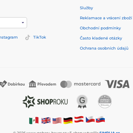
Služby
Reklamace a vrácení zbož
Obchodní podmínky
nstagram
TikTok
Často kladené otázky
Ochrana osobních údajů
© 2026 www.pohary-bauer.cz ⦁ E-shop vytvořila
SIMPLIA.cz