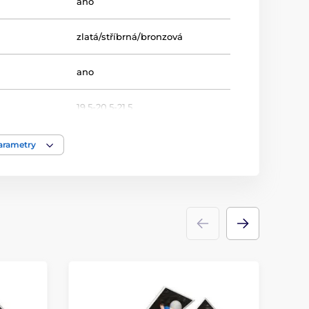
ano
zlatá/stříbrná/bronzová
ano
19.5-20.5-21.5
Bojová umění
,
Karate
parametry
Trofeje
akrylát
ace
štítek