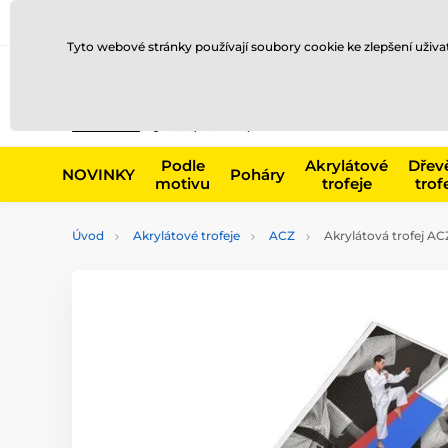
Doprava a platba
Prodejny
Kontakty
Blog
Tyto webové stránky používají soubory cookie ke zlepšení uživ
Např. produk
Podle
Akrylátové
Dřev
NOVINKY
Poháry
motivu
trofeje
trof
Úvod
Akrylátové trofeje
ACZ
Akrylátová trofej A