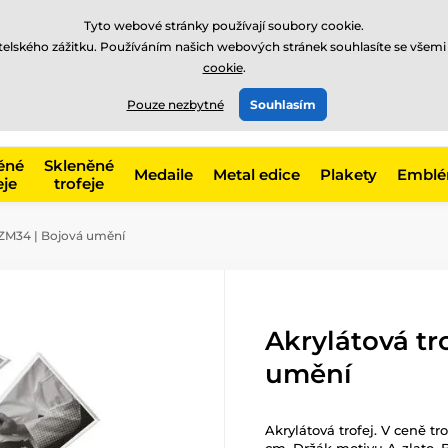
Tyto webové stránky používají soubory cookie.
atelského zážitku. Používáním našich webových stránek souhlasíte se všemi
cookie
.
775 400 255
offline
t, kategorie
Pouze nezbytné
Souhlasím
Zavolejte nám
(Po-Pá 8-17)
ěné
Skleněné
Medaile
Metal edice
Plakety
Embl
eje
trofeje
CZM34 | Bojová umění
Akrylátová tr
umění
Akrylátová trofej. V ceně tr