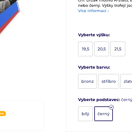
cm. Držák motivu A-zlato, B
nebo černý. Výšky trofejí js
Více informací ›
Vyberte výšku:
19,5
20,5
21,5
Vyberte barvu:
bronz
stříbro
zlat
Vyberte podstavec:
čern
bílý
černý
ine