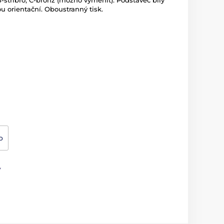
-stříbro, C-bronz (možno vyměnit). Podstavec bílý
ou orientační. Oboustranný tisk.
o
ý