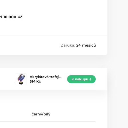
d
10 000 Kč
Záruka:
24 měsíců
Akrylátová trofej…
K nákupu
514 Kč
černý/bílý