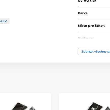
UV HQ tisk
Barva
ACZ
Místo pro štítek
Výška cm
Motiv
Zobrazit všechny 
Typ ocenění
Materiál
Způsob personaliz