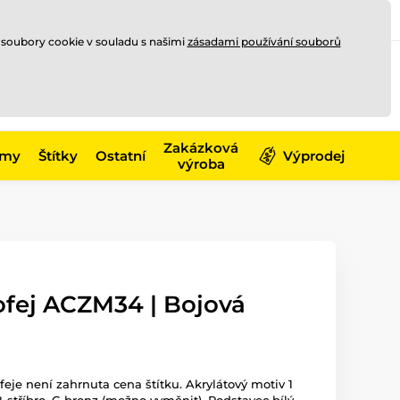
Registrace
Přihlásit se
CZK
 soubory cookie v souladu s našimi
zásadami používání souborů
0
Nakupte ještě za
10 000 Kč
0 Kč
a získejte
dopravu zdarma
Zakázková
émy
Štítky
Ostatní
Výprodej
výroba
ofej ACZM34 | Bojová
ofeje není zahrnuta cena štítku. Akrylátový motiv 1