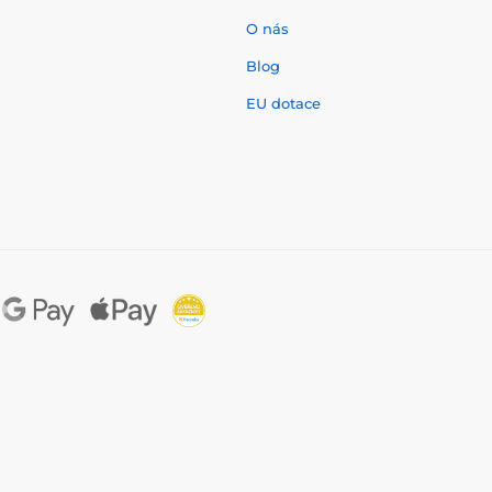
O nás
í
Blog
EU dotace