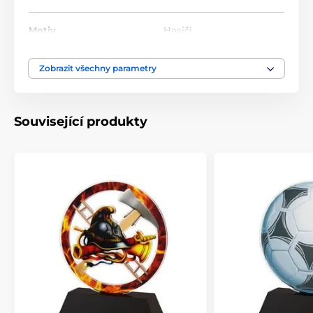
Motiv
Hasiči
Typ ocenění
Trofeje
Zobrazit všechny parametry
Materiál
akrylát
Související produkty
Způsob personalizace
štítek