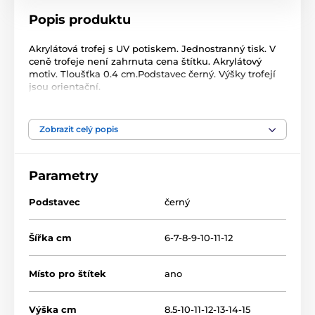
Popis produktu
Akrylátová trofej s UV potiskem. Jednostranný tisk. V
ceně trofeje není zahrnuta cena štítku. Akrylátový
motiv. Tloušťka 0.4 cm.Podstavec černý. Výšky trofejí
jsou orientační.
Produkt je zařazen v kategoriích
Zobrazit celý popis
Hasiči
Acrylic line
Parametry
Akrylátové trofeje
AKE012018
Podstavec
černý
Šířka cm
6-7-8-9-10-11-12
Místo pro štítek
ano
Výška cm
8.5-10-11-12-13-14-15