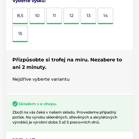
Vyberte výšku:
8,5
10
11
12
13
14
15
Přizpůsobte si trofej na míru. Nezabere to
ani 2 minuty.
Nejdříve vyberte variantu
Skladem v e-shopu.
Zboží na vás čeká v našem skladu. Provedeme případný
potisk. Na výrobu skleněných, dřevěných a akrylátových
výrobků je výrobní doba 3 až 5 pracovních dnů.