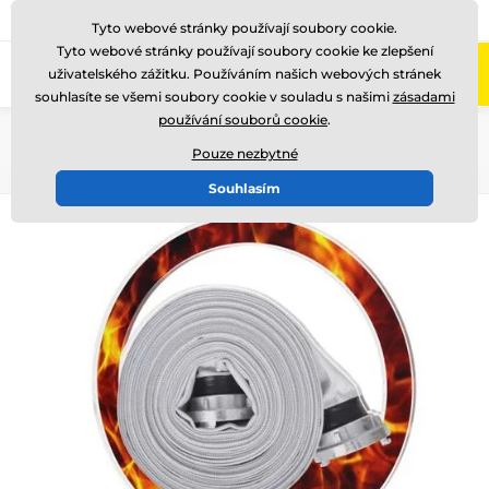
775 400 255
Zavolejte nám
(Po-Pá 8-17)
Tyto webové stránky používají soubory cookie.
Tyto webové stránky používají soubory cookie ke zlepšení
0
uživatelského zážitku. Používáním našich webových stránek
Menu
souhlasíte se všemi soubory cookie v souladu s našimi
zásadami
používání souborů cookie
.
Úvod
Akrylátové trofeje
AKE012018
Pouze nezbytné
Souhlasím