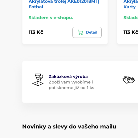
Akrylátová trofej AKE012018M1 |
Akrylá
Fotbal
Karty
Skladem v e-shopu.
Sklad
113 Kč
113 Kč
Detail
Zakázková výroba
Zboží vám vyrobíme i
potiskneme již od 1 ks
Novinky a slevy do vašeho mailu