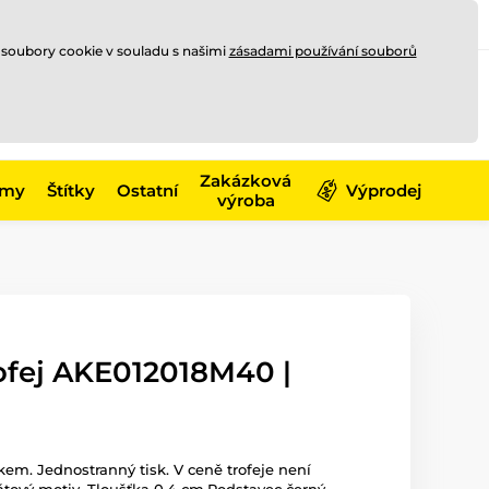
Registrace
Přihlásit se
CZK
 soubory cookie v souladu s našimi
zásadami používání souborů
0
Nakupte ještě za
10 000 Kč
0 Kč
a získejte
dopravu zdarma
Zakázková
émy
Štítky
Ostatní
Výprodej
výroba
ofej AKE012018M40 |
skem. Jednostranný tisk. V ceně trofeje není