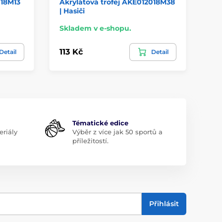
018M13
Akrylátová trofej AKE012018M38
Ak
| Hasiči
Sto
Skladem v e-shopu.
Sk
113 Kč
11
Detail
Detail
Tématické edice
riály
Výběr z více jak 50 sportů a
příležitostí.
Přihlásit