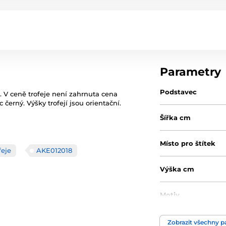
Parametry
Podstavec
. V ceně trofeje není zahrnuta cena
 černý. Výšky trofejí jsou orientační.
Šířka cm
Místo pro štítek
feje
AKE012018
Výška cm
Motiv
Typ ocenění
Zobrazit všechny 