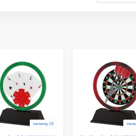
Materiál
Způsob personaliz
Varianty (7)
Varia