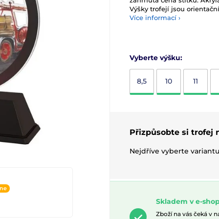
zahrnuta cena štítku. Akryl
Výšky trofejí jsou orientační
Více informací ›
Vyberte výšku:
8,5
10
11
Přizpůsobte si trofej
Nejdříve vyberte variant
ine
Skladem v e-shop
Zboží na vás čeká v 