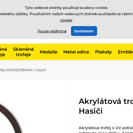
Tyto webové stránky používají soubory cookie.
atelského zážitku. Používáním našich webových stránek souhlasíte se všemi
cookie
.
775 400 255
offline
t, kategorie
Pouze nezbytné
Souhlasím
Zavolejte nám
(Po-Pá 8-17)
ěné
Skleněné
Medaile
Metal edice
Plakety
Embl
eje
trofeje
fej AKE012018M40 | Hasiči
Akrylátová tr
Hasiči
Akrylátová trofej s UV poti