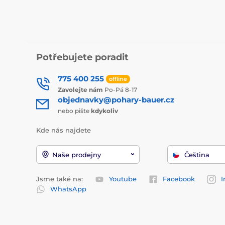
Potřebujete poradit
775 400 255
offline
Zavolejte nám
Po-Pá 8-17
objednavky@pohary-bauer.cz
nebo pište
kdykoliv
Kde nás najdete
Naše prodejny
Čeština
Jsme také na:
Youtube
Facebook
I
WhatsApp