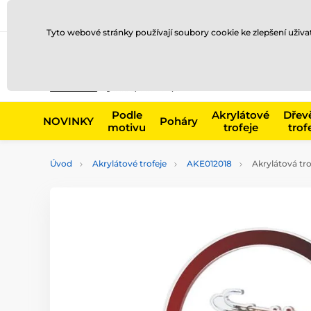
Doprava a platba
Prodejny
Kontakty
Blog
Tyto webové stránky používají soubory cookie ke zlepšení uživ
Např. produk
Podle
Akrylátové
Dřev
NOVINKY
Poháry
motivu
trofeje
trof
Úvod
Akrylátové trofeje
AKE012018
Akrylátová tro