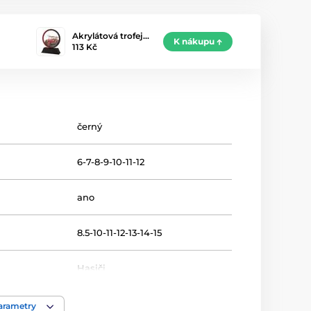
Akrylátová trofej…
K nákupu
113 Kč
černý
6-7-8-9-10-11-12
ano
8.5-10-11-12-13-14-15
Hasiči
Trofeje
parametry