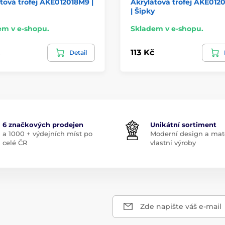
tová trofej AKE012018M9 |
Akrylátová trofej AKE012
| Šipky
em v e-shopu.
Skladem v e-shopu.
113 Kč
Detail
6 značkových prodejen
Unikátní sortiment
a 1000 + výdejních míst po
Moderní design a mate
celé ČR
vlastní výroby
Zde napište váš e-mail