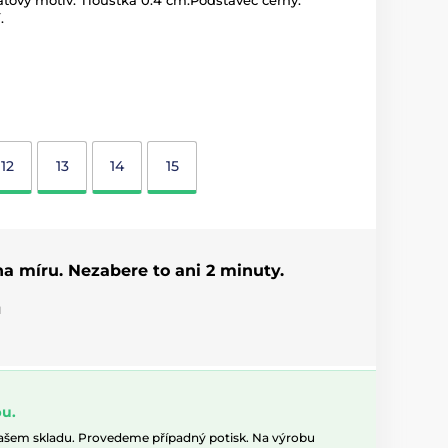
átový motiv. Tloušťka 0.4 cm.Podstavec černý.
.
12
13
14
15
 na míru. Nezabere to ani 2 minuty.
u
u.
našem skladu. Provedeme případný potisk. Na výrobu