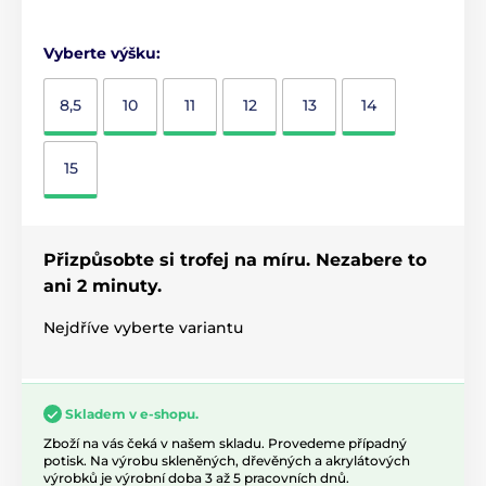
Vyberte výšku:
8,5
10
11
12
13
14
15
Přizpůsobte si trofej na míru. Nezabere to
ani 2 minuty.
Nejdříve vyberte variantu
Skladem v e-shopu.
Zboží na vás čeká v našem skladu. Provedeme případný
potisk. Na výrobu skleněných, dřevěných a akrylátových
výrobků je výrobní doba 3 až 5 pracovních dnů.