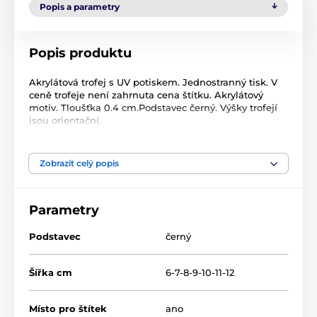
Popis a parametry
Popis produktu
Akrylátová trofej s UV potiskem. Jednostranný tisk. V
ceně trofeje není zahrnuta cena štítku. Akrylátový
motiv. Tloušťka 0.4 cm.Podstavec černý. Výšky trofejí
jsou orientační.
Produkt je zařazen v kategoriích
Zobrazit celý popis
Florbal
Akrylátové trofeje
Parametry
AKE012018
Podstavec
černý
Šířka cm
6-7-8-9-10-11-12
Místo pro štítek
ano