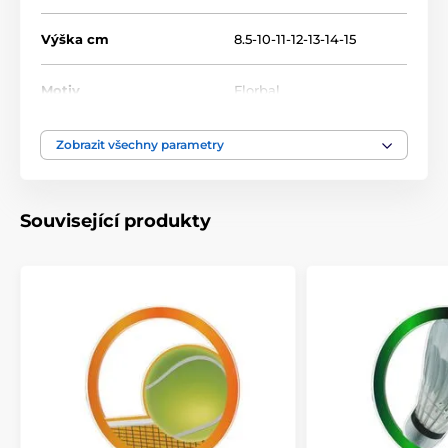
Výška cm
8.5-10-11-12-13-14-15
Motiv
Florbal
Typ ocenění
Trofeje
Zobrazit všechny parametry
Materiál
akrylát
Související produkty
Způsob personalizace
štítek