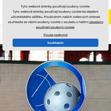
775 400 255
Zavolejte nám
(Po-Pá 8-17)
Tyto webové stránky používají soubory cookie.
Tyto webové stránky používají soubory cookie ke zlepšení
0
uživatelského zážitku. Používáním našich webových stránek
Menu
souhlasíte se všemi soubory cookie v souladu s našimi
zásadami
používání souborů cookie
.
Úvod
Akrylátové trofeje
AKE012018
Pouze nezbytné
Souhlasím