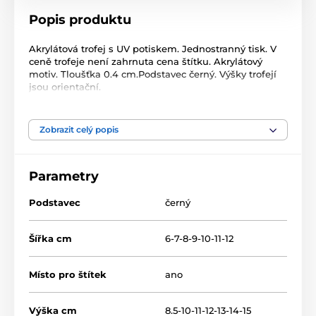
Popis produktu
Akrylátová trofej s UV potiskem. Jednostranný tisk. V
ceně trofeje není zahrnuta cena štítku. Akrylátový
motiv. Tloušťka 0.4 cm.Podstavec černý. Výšky trofejí
jsou orientační.
Produkt je zařazen v kategoriích
Zobrazit celý popis
Hasiči
Acrylic line
Parametry
Akrylátové trofeje
AKEH012018
Podstavec
černý
Šířka cm
6-7-8-9-10-11-12
Místo pro štítek
ano
Výška cm
8.5-10-11-12-13-14-15