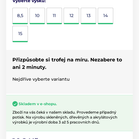
Vyberte výšku:
8,5
10
11
12
13
14
15
Přizpůsobte si trofej na míru. Nezabere to
ani 2 minuty.
Nejdříve vyberte variantu
Skladem v e-shopu.
Zboží na vás čeká v našem skladu. Provedeme případný
potisk. Na výrobu skleněných, dřevěných a akrylátových
výrobků je výrobní doba 3 až 5 pracovních dnů.