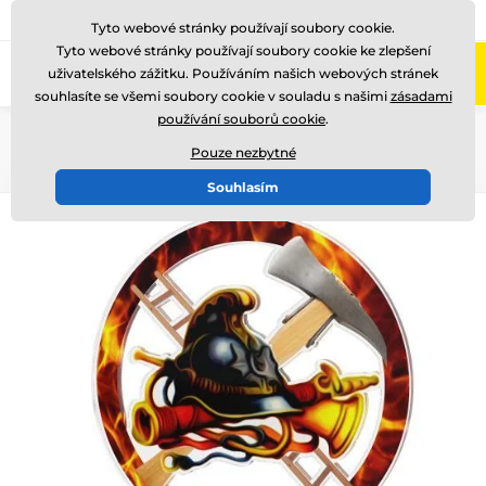
775 400 255
Zavolejte nám
(Po-Pá 8-17)
Tyto webové stránky používají soubory cookie.
Tyto webové stránky používají soubory cookie ke zlepšení
0
uživatelského zážitku. Používáním našich webových stránek
Menu
souhlasíte se všemi soubory cookie v souladu s našimi
zásadami
používání souborů cookie
.
Úvod
Akrylátové trofeje
AKEH012018
Pouze nezbytné
Souhlasím