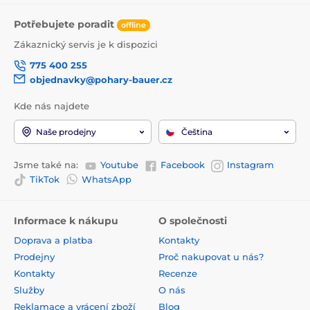
Potřebujete poradit
offline
Zákaznický servis je k dispozici
775 400 255
objednavky@pohary-bauer.cz
Kde nás najdete
Naše prodejny
Čeština
Jsme také na:
Youtube
Facebook
Instagram
TikTok
WhatsApp
Informace k nákupu
O společnosti
Doprava a platba
Kontakty
Prodejny
Proč nakupovat u nás?
Kontakty
Recenze
Služby
O nás
Reklamace a vrácení zboží
Blog