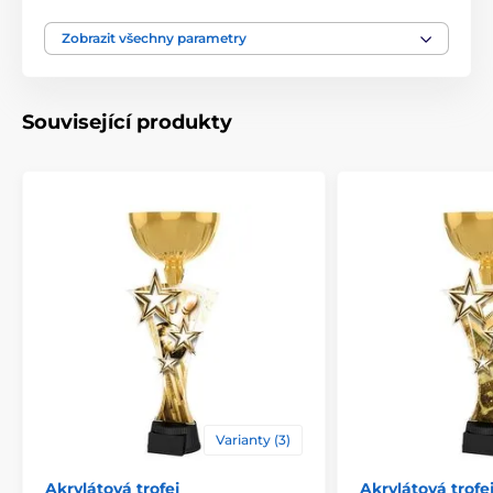
Motiv
Bojová umění
,
Karate
Zobrazit všechny parametry
Typ ocenění
Trofeje
Související produkty
Materiál
akrylát
Způsob personalizace
štítek
Varianty (3)
Akrylátová trofej
Akrylátová trofe