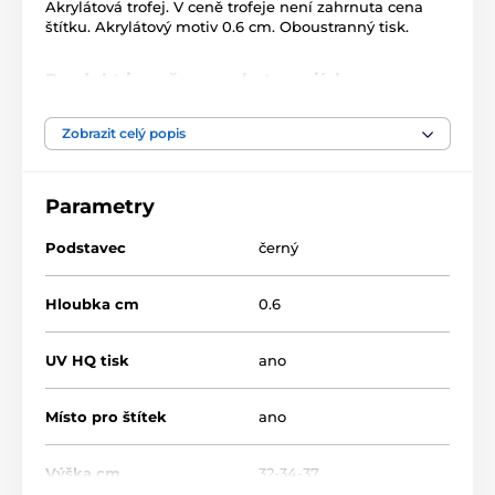
Akrylátová trofej. V ceně trofeje není zahrnuta cena
štítku. Akrylátový motiv 0.6 cm. Oboustranný tisk.
Produkt je zařazen v kategoriích
Bojová umění
Akrylátové trofeje
Zobrazit celý popis
ASTARCUP
ASTARNCUP
Parametry
Podstavec
černý
Hloubka cm
0.6
UV HQ tisk
ano
Místo pro štítek
ano
Výška cm
32-34-37