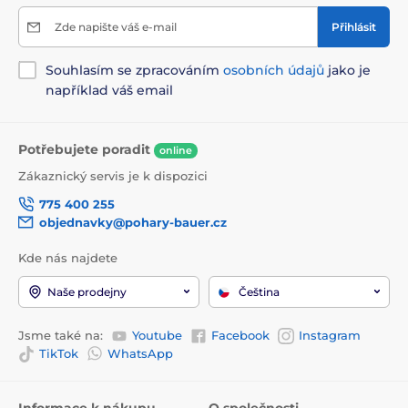
Zde napište váš e-mail
Přihlásit
Souhlasím se zpracováním
osobních údajů
jako je
například váš email
Potřebujete poradit
online
Zákaznický servis je k dispozici
775 400 255
objednavky@pohary-bauer.cz
Kde nás najdete
Naše prodejny
Čeština
Jsme také na:
Youtube
Facebook
Instagram
TikTok
WhatsApp