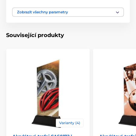
Motiv
Tenis
Zobrazit všechny parametry
Typ ocenění
Trofeje
Související produkty
Materiál
akrylát
Způsob personalizace
štítek
Varianty (4)