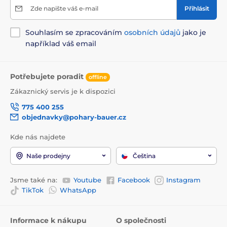
Zde napište váš e-mail
Přihlásit
Souhlasím se zpracováním
osobních údajů
jako je
například váš email
Potřebujete poradit
offline
Zákaznický servis je k dispozici
775 400 255
objednavky@pohary-bauer.cz
Kde nás najdete
Naše prodejny
Čeština
Jsme také na:
Youtube
Facebook
Instagram
TikTok
WhatsApp
Informace k nákupu
O společnosti