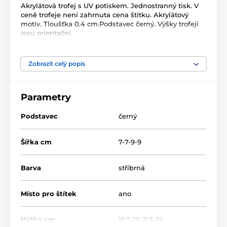
Akrylátová trofej s UV potiskem. Jednostranný tisk. V
ceně trofeje není zahrnuta cena štítku. Akrylátový
motiv. Tloušťka 0.4 cm.Podstavec černý. Výšky trofejí
jsou orientační.
Produkt je zařazen v kategoriích
Zobrazit celý popis
Tenis
Acrylic line
Parametry
Akrylátové trofeje
CAS0100
Podstavec
černý
Šířka cm
7-7-9-9
Barva
stříbrná
Místo pro štítek
ano
Výška cm
16.5-19-21.5-24