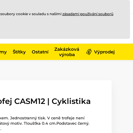
Registrace
Přihlásit se
CZK
 soubory cookie v souladu s našimi
zásadami používání souborů
0
Nakupte ještě za
10 000 Kč
0 Kč
a získejte
dopravu zdarma
Zakázková
émy
Štítky
Ostatní
Výprodej
výroba
ofej CASM12 | Cyklistika
skem. Jednostranný tisk. V ceně trofeje není
átový motiv. Tloušťka 0.4 cm.Podstavec černý.
.