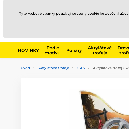
Doprava a platba
Prodejny
Kontakty
Blog
Tyto webové stránky používají soubory cookie ke zlepšení uživ
Např. produk
Podle
Akrylátové
Dřev
NOVINKY
Poháry
motivu
trofeje
trof
Úvod
Akrylátové trofeje
CAS
Akrylátová trofej CAS