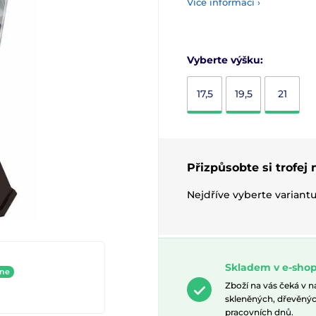
Více informací ›
Vyberte výšku:
17,5
19,5
21
Přizpůsobte si trofej
Nejdříve vyberte variant
Skladem v e-shop
ine
Zboží na vás čeká v 
skleněných, dřevěnýc
pracovních dnů.