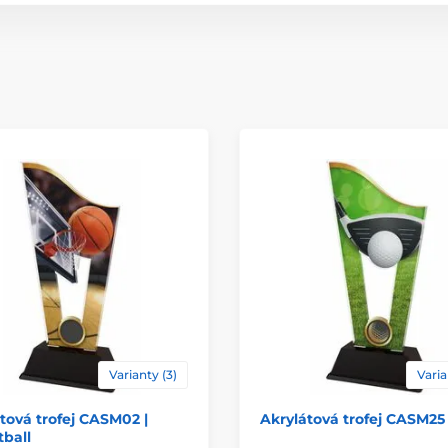
Typ ocenění
Materiál
Způsob personaliz
Varianty (3)
Varia
tová trofej CASM02 |
Akrylátová trofej CASM25 
ball