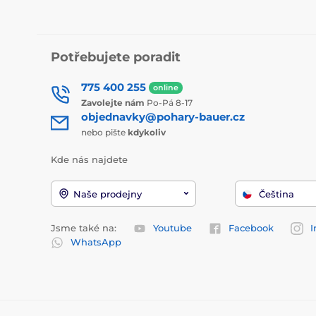
Potřebujete poradit
775 400 255
online
Zavolejte nám
Po-Pá 8-17
objednavky@pohary-bauer.cz
nebo pište
kdykoliv
Kde nás najdete
Naše prodejny
Čeština
Jsme také na:
Youtube
Facebook
I
WhatsApp