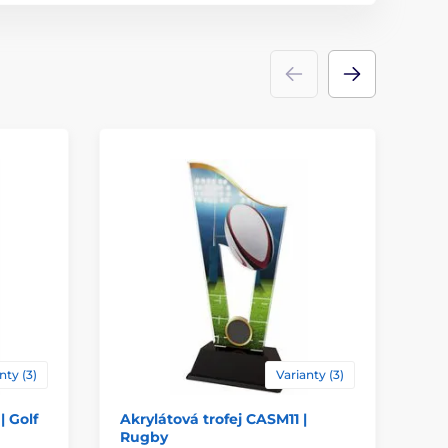
Trofeje
akrylát
ace
štítek
,
potisk emblému
nty (3)
Varianty (3)
| Golf
Akrylátová trofej CASM11 |
Ak
Rugby
Je