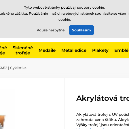
Tyto webové stránky používají soubory cookie.
atelského zážitku. Používáním našich webových stránek souhlasíte se všemi
cookie
.
775 400 255
online
t, kategorie
Pouze nezbytné
Souhlasím
Zavolejte nám
(Po-Pá 8-17)
ěné
Skleněné
Medaile
Metal edice
Plakety
Embl
eje
trofeje
M12 | Cyklistika
Akrylátová tr
Akrylátová trofej s UV poti
zahrnuta cena štítku. Akryl
Výšky trofejí jsou orientační