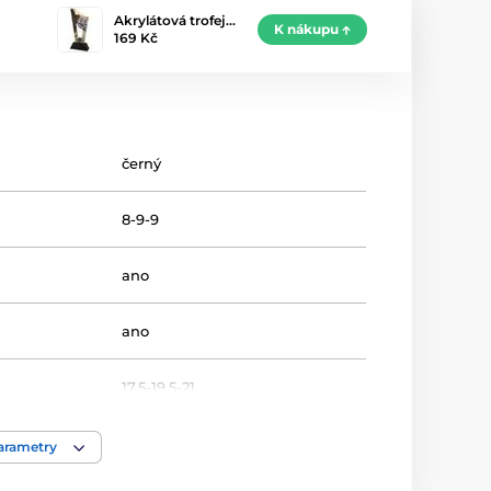
Akrylátová trofej…
K nákupu
169 Kč
černý
8-9-9
ano
ano
17.5-19.5-21
Cyklistika
parametry