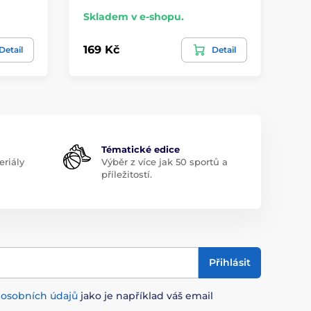
Skladem v e-shopu.
Sk
169 Kč
16
Detail
Detail
Tématické edice
riály
Výběr z více jak 50 sportů a
příležitostí.
Přihlásit
m
osobních údajů
jako je například váš email