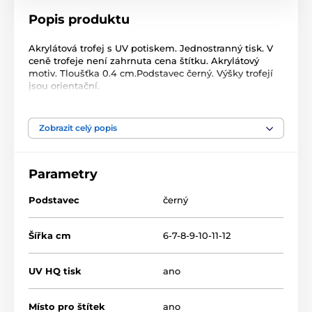
Popis produktu
Akrylátová trofej s UV potiskem. Jednostranný tisk. V
ceně trofeje není zahrnuta cena štítku. Akrylátový
motiv. Tloušťka 0.4 cm.Podstavec černý. Výšky trofejí
jsou orientační.
Produkt je zařazen v kategoriích
Zobrazit celý popis
Golf
Acrylic line
Akrylátové trofeje
Parametry
CBCUF001
Podstavec
černý
Šířka cm
6-7-8-9-10-11-12
UV HQ tisk
ano
Místo pro štítek
ano