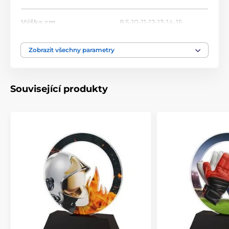
Výška cm
8.5-10-11-12-13-14-15
Motiv
Golf
Zobrazit všechny parametry
Typ ocenění
Trofeje
Související produkty
Materiál
akrylát
Způsob personalizace
štítek