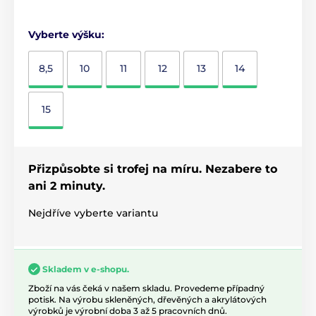
Vyberte výšku:
8,5
10
11
12
13
14
15
Přizpůsobte si trofej na míru. Nezabere to
ani 2 minuty.
Nejdříve vyberte variantu
Skladem v e-shopu.
Zboží na vás čeká v našem skladu. Provedeme případný
potisk. Na výrobu skleněných, dřevěných a akrylátových
výrobků je výrobní doba 3 až 5 pracovních dnů.