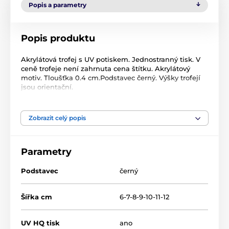
Popis a parametry
Popis produktu
Akrylátová trofej s UV potiskem. Jednostranný tisk. V
ceně trofeje není zahrnuta cena štítku. Akrylátový
motiv. Tloušťka 0.4 cm.Podstavec černý. Výšky trofejí
jsou orientační.
Produkt je zařazen v kategoriích
Zobrazit celý popis
Bojová umění
Akrylátové trofeje
Parametry
CBCUF001
Podstavec
černý
Šířka cm
6-7-8-9-10-11-12
UV HQ tisk
ano