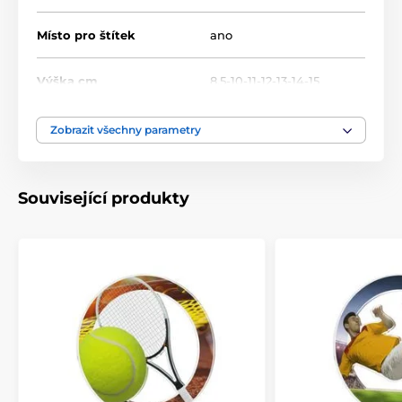
Místo pro štítek
ano
Výška cm
8.5-10-11-12-13-14-15
Motiv
Bojová umění
,
Karate
Zobrazit všechny parametry
Typ ocenění
Trofeje
Související produkty
Materiál
akrylát
Způsob personalizace
štítek