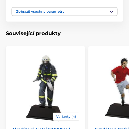
Typ ocenění
Trofeje
Zobrazit všechny parametry
Materiál
akrylát
Související produkty
Způsob personalizace
štítek
Varianty (4)