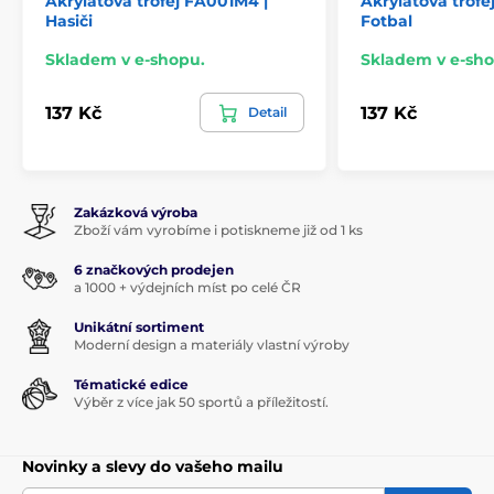
Akrylátová trofej FA001M4 |
Akrylátová trofe
Hasiči
Fotbal
Skladem v e-shopu.
Skladem v e-sho
137 Kč
137 Kč
Detail
Zakázková výroba
Zboží vám vyrobíme i potiskneme již od 1 ks
6 značkových prodejen
a 1000 + výdejních míst po celé ČR
Unikátní sortiment
Moderní design a materiály vlastní výroby
Tématické edice
Výběr z více jak 50 sportů a příležitostí.
Novinky a slevy do vašeho mailu