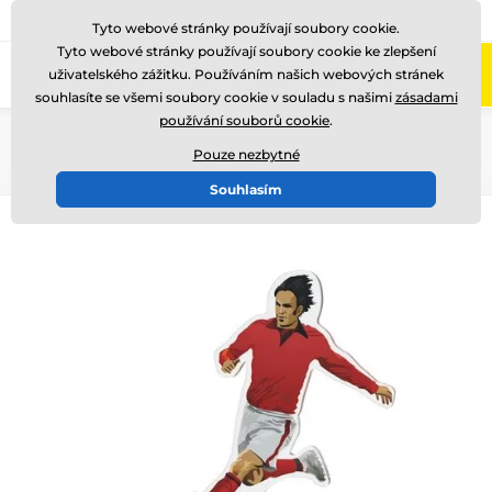
775 400 255
Zavolejte nám
(Po-Pá 8-17)
Tyto webové stránky používají soubory cookie.
Tyto webové stránky používají soubory cookie ke zlepšení
0
uživatelského zážitku. Používáním našich webových stránek
Menu
souhlasíte se všemi soubory cookie v souladu s našimi
zásadami
používání souborů cookie
.
Úvod
Akrylátové trofeje
FA001
Pouze nezbytné
Souhlasím