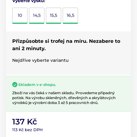
Vyberte výšku:
10
14,5
15,5
16,5
Přizpůsobte si trofej na míru. Nezabere to
ani 2 minuty.
Nejdříve vyberte variantu
Skladem v e-shopu.
Zboží na vás čeká v našem skladu. Provedeme případný
potisk. Na výrobu skleněných, dřevěných a akrylátových
výrobků je výrobní doba 3 až 5 pracovních dnů.
137 Kč
113 Kč bez DPH