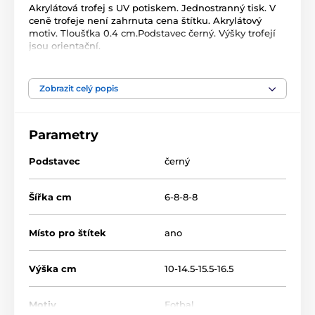
Akrylátová trofej s UV potiskem. Jednostranný tisk. V
ceně trofeje není zahrnuta cena štítku. Akrylátový
motiv. Tloušťka 0.4 cm.Podstavec černý. Výšky trofejí
jsou orientační.
Produkt je zařazen v kategoriích
Zobrazit celý popis
Fotbal
Acrylic line
Parametry
Akrylátové trofeje
FA001
Podstavec
černý
Šířka cm
6-8-8-8
Místo pro štítek
ano
Výška cm
10-14.5-15.5-16.5
Motiv
Fotbal