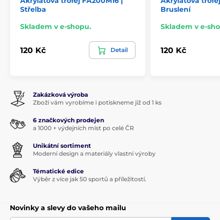
Akrylátová trofej FA200M16 |
Akrylátová trofe
Střelba
Bruslení
Skladem v e-shopu.
Skladem v e-sho
120 Kč
120 Kč
Detail
Zakázková výroba
Zboží vám vyrobíme i potiskneme již od 1 ks
6 značkových prodejen
a 1000 + výdejních míst po celé ČR
Unikátní sortiment
Moderní design a materiály vlastní výroby
Tématické edice
Výběr z více jak 50 sportů a příležitostí.
Novinky a slevy do vašeho mailu