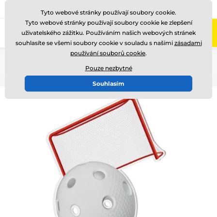
775 400 255
Zavolejte nám
(Po-Pá 8-17)
Tyto webové stránky používají soubory cookie.
Tyto webové stránky používají soubory cookie ke zlepšení
0
uživatelského zážitku. Používáním našich webových stránek
Menu
souhlasíte se všemi soubory cookie v souladu s našimi
zásadami
používání souborů cookie
.
Úvod
Akrylátové trofeje
FA200
Pouze nezbytné
Souhlasím