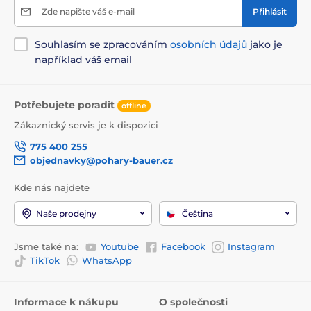
Zde napište váš e-mail
Přihlásit
Souhlasím se zpracováním
osobních údajů
jako je
například váš email
Potřebujete poradit
offline
Zákaznický servis je k dispozici
775 400 255
objednavky@pohary-bauer.cz
Kde nás najdete
Naše prodejny
Čeština
Jsme také na:
Youtube
Facebook
Instagram
TikTok
WhatsApp
Informace k nákupu
O společnosti