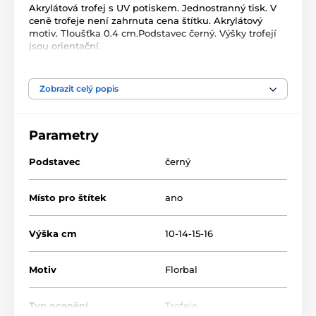
Akrylátová trofej s UV potiskem. Jednostranný tisk. V
ceně trofeje není zahrnuta cena štítku. Akrylátový
motiv. Tloušťka 0.4 cm.Podstavec černý. Výšky trofejí
jsou orientační.
Produkt je zařazen v kategoriích
Zobrazit celý popis
Florbal
Akrylátové trofeje
FA200
Parametry
Podstavec
černý
Místo pro štítek
ano
Výška cm
10-14-15-16
Motiv
Florbal
Typ ocenění
Trofeje