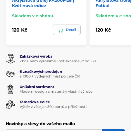
Akrylátová trofej FA200M28 |
Akrylátová trofe
Květinová edice
Fotbal
Skladem v e-shopu.
Skladem v e-sho
120 Kč
120 Kč
Detail
Zakázková výroba
Zboží vám vyrobíme i potiskneme již od 1 ks
6 značkových prodejen
a 1000 + výdejních míst po celé ČR
Unikátní sortiment
Moderní design a materiály vlastní výroby
Tématické edice
Výběr z více jak 50 sportů a příležitostí.
Novinky a slevy do vašeho mailu