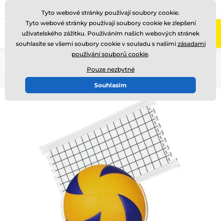
775 400 255
Zavolejte nám
(Po-Pá 8-17)
Tyto webové stránky používají soubory cookie.
Tyto webové stránky používají soubory cookie ke zlepšení
0
uživatelského zážitku. Používáním našich webových stránek
Menu
souhlasíte se všemi soubory cookie v souladu s našimi
zásadami
používání souborů cookie
.
Úvod
Akrylátové trofeje
FA200
Pouze nezbytné
Souhlasím