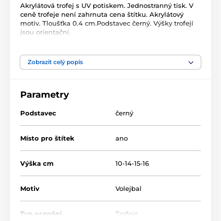
Akrylátová trofej s UV potiskem. Jednostranný tisk. V
ceně trofeje není zahrnuta cena štítku. Akrylátový
motiv. Tloušťka 0.4 cm.Podstavec černý. Výšky trofejí
jsou orientační.
Produkt je zařazen v kategoriích
Zobrazit celý popis
Volejbal
Akrylátové trofeje
FA200
Parametry
Podstavec
černý
Místo pro štítek
ano
Výška cm
10-14-15-16
Motiv
Volejbal
Typ ocenění
Trofeje