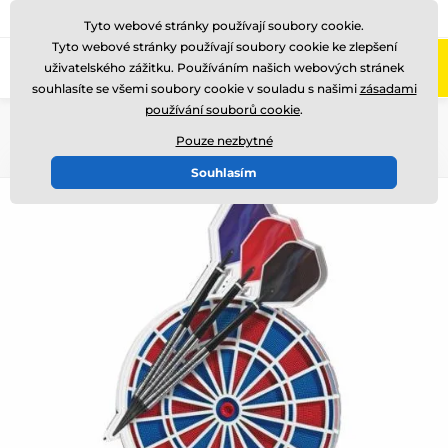
775 400 255
Zavolejte nám
(Po-Pá 8-17)
Tyto webové stránky používají soubory cookie.
Tyto webové stránky používají soubory cookie ke zlepšení
0
uživatelského zážitku. Používáním našich webových stránek
Menu
souhlasíte se všemi soubory cookie v souladu s našimi
zásadami
používání souborů cookie
.
Úvod
Akrylátové trofeje
FA211
Pouze nezbytné
Souhlasím