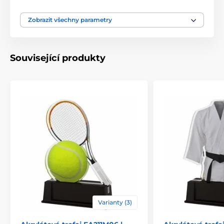
Typ ocenění
Trofeje
Zobrazit všechny parametry
Materiál
akrylát
Související produkty
Způsob personalizace
štítek
Varianty (3)