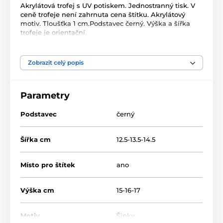
Akrylátová trofej s UV potiskem. Jednostranný tisk. V
ceně trofeje není zahrnuta cena štítku. Akrylátový
motiv. Tloušťka 1 cm.Podstavec černý. Výška a šířka
trofeje je orientační.
Produkt je zařazen v kategoriích
Zobrazit celý popis
Šipky
Akrylátové trofeje
FA211
Parametry
Podstavec
černý
Šířka cm
12.5-13.5-14.5
Místo pro štítek
ano
Výška cm
15-16-17
Motiv
Šipky